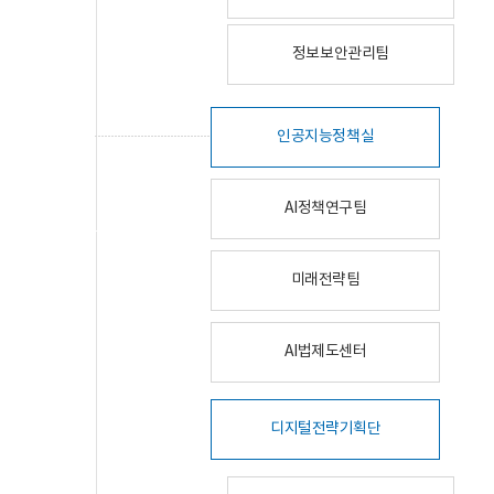
정보보안관리팀
인공지능정책실
AI정책연구팀
미래전략팀
AI법제도센터
디지털전략기획단