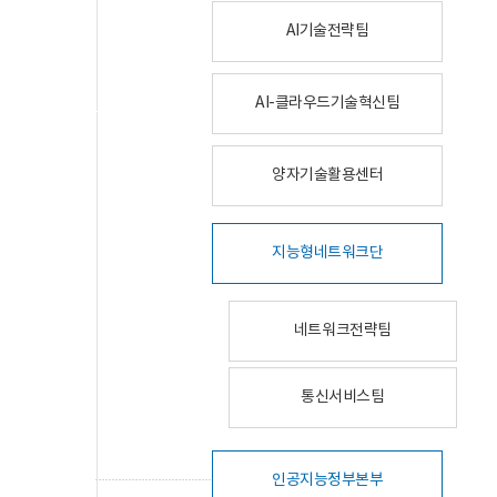
AI기술전략팀
AI-클라우드기술혁신팀
양자기술활용센터
지능형네트워크단
네트워크전략팀
통신서비스팀
인공지능정부본부