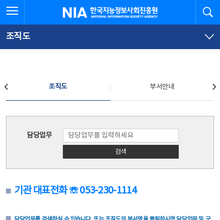
본
전
전체메뉴 열기
검
한국지능정보사회진흥원
문
체
바
메
로
뉴
가
바
조직도
기
로
가
기
조직도
조직도
부서안내
조직도
담당업무
검색
기관 대표전화 ☏ 053-230-1114
담당업무를 검색하실 수 있습니다. 또는 조직도의 부서명을 클릭하시면 담당업무 및 구