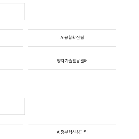
AI융합확산팀
양자기술활용센터
AI정부혁신성과팀