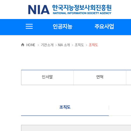
본
전
한국지능정보사회진흥원
문
체
바
메
로
뉴
가
바
전체메뉴보기
기
로
인공지능
주요사업
가
기
>
>
>
>
HOME
기관소개
NIA 소개
조직도
조직도
인사말
연혁
조직도
조직도
조직도