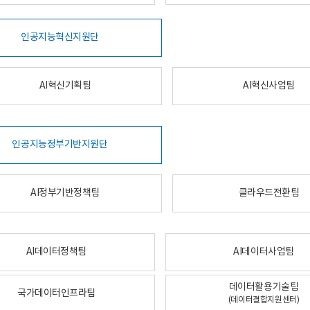
인공지능혁신지원단
AI혁신기획팀
AI혁신사업팀
인공지능정부기반지원단
AI정부기반정책팀
클라우드전환팀
AI데이터정책팀
AI데이터사업팀
데이터활용기술팀
국가데이터인프라팀
(데이터결합지원센터)