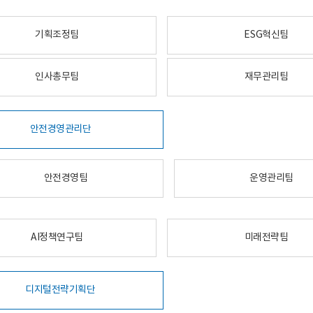
기획조정팀
ESG혁신팀
인사총무팀
재무관리팀
안전경영관리단
안전경영팀
운영관리팀
AI정책연구팀
미래전략팀
디지털전략기획단