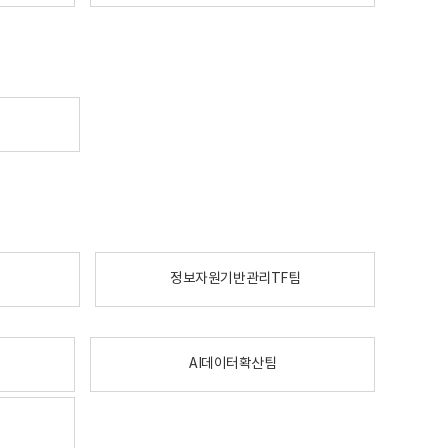
정보자원기반관리TF팀
AI데이터확산팀