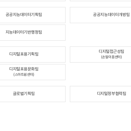
공공지능데이터기획팀
공공지능데이터개방팀
지능데이터기반행정팀
디지털접근성팀
디지털포용기획팀
(손말이음센터)
디지털포용문화팀
(스마트쉼센터)
글로벌기획팀
디지털정부협력팀