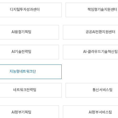
디지털투자성과센터
책임형기술지원센터
AI융합기획팀
공공AI전환지원센터
AI기술전략팀
AI-클라우드기술혁신팀
지능형네트워크단
네트워크전략팀
통신서비스팀
AI정부기획팀
AI정부서비스팀