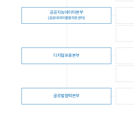
공공지능데이터본부
(공공데이터활용지원센터)
디지털포용본부
글로벌협력본부