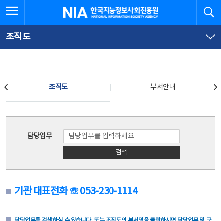
본
전
전체메뉴 열기
검
한국지능정보사회진흥원
문
체
바
메
로
뉴
가
바
조직도
기
로
가
기
조직도
조직도
부서안내
조직도
담당업무
검색
기관 대표전화 ☏ 053-230-1114
담당업무를 검색하실 수 있습니다. 또는 조직도의 부서명을 클릭하시면 담당업무 및 구