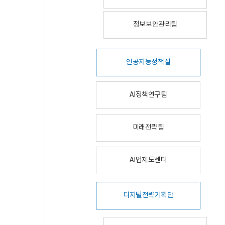
정보보안관리팀
인공지능정책실
AI정책연구팀
미래전략팀
AI법제도센터
디지털전략기획단