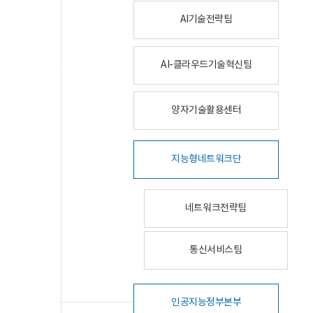
AI기술전략팀
AI-클라우드기술혁신팀
양자기술활용센터
지능형네트워크단
네트워크전략팀
통신서비스팀
인공지능정부본부