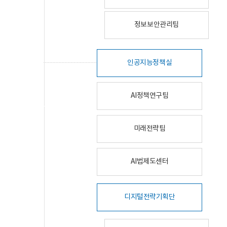
정보보안관리팀
인공지능정책실
AI정책연구팀
미래전략팀
AI법제도센터
디지털전략기획단