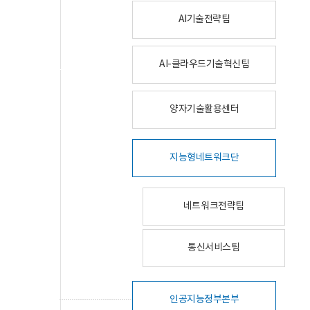
AI기술전략팀
AI-클라우드기술혁신팀
양자기술활용센터
지능형네트워크단
네트워크전략팀
통신서비스팀
인공지능정부본부