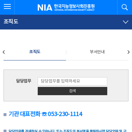
본
전
전체메뉴 열기
검
한국지능정보사회진흥원
문
체
바
메
로
뉴
가
바
조직도
기
로
가
기
조직도
조직도
부서안내
조직도
담당업무
검색
기관 대표전화 ☏ 053-230-1114
담당업무를 검색하실 수 있습니다. 또는 조직도의 부서명을 클릭하시면 담당업무 및 구