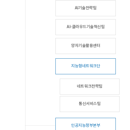
AI기술전략팀
AI-클라우드기술혁신팀
양자기술활용센터
지능형네트워크단
네트워크전략팀
통신서비스팀
인공지능정부본부