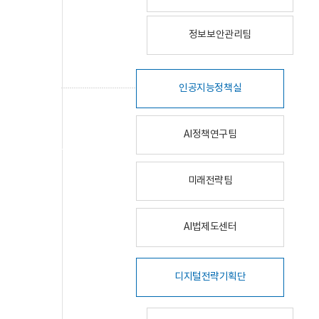
정보보안관리팀
인공지능정책실
AI정책연구팀
미래전략팀
AI법제도센터
디지털전략기획단