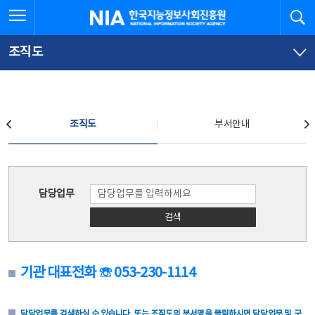
본
전
전체메뉴 열기
검
한국지능정보사회진흥원
문
체
바
메
로
뉴
가
바
조직도
기
로
가
기
조직도
조직도
부서안내
조직도
담당업무
검색
기관 대표전화 ☏ 053-230-1114
담당업무를 검색하실 수 있습니다. 또는 조직도의 부서명을 클릭하시면 담당업무 및 구