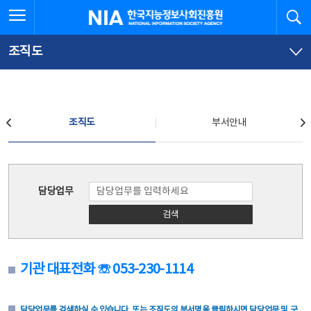
본
전
전체메뉴 열기
검
한국지능정보사회진흥원
문
체
바
메
로
뉴
가
바
조직도
기
로
가
기
조직도
조직도
부서안내
조직도
담당업무
검색
기관 대표전화 ☏ 053-230-1114
담당업무를 검색하실 수 있습니다. 또는 조직도의 부서명을 클릭하시면 담당업무 및 구