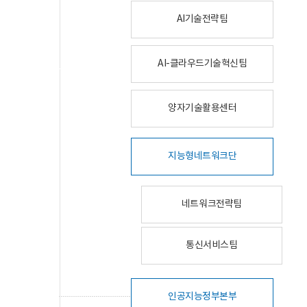
AI기술전략팀
AI-클라우드기술혁신팀
양자기술활용센터
지능형네트워크단
네트워크전략팀
통신서비스팀
인공지능정부본부