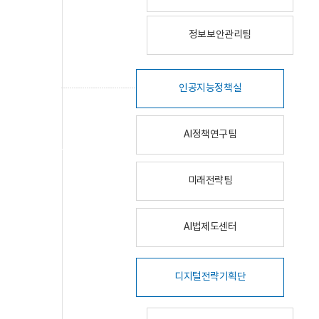
정보보안관리팀
인공지능정책실
AI정책연구팀
미래전략팀
AI법제도센터
디지털전략기획단