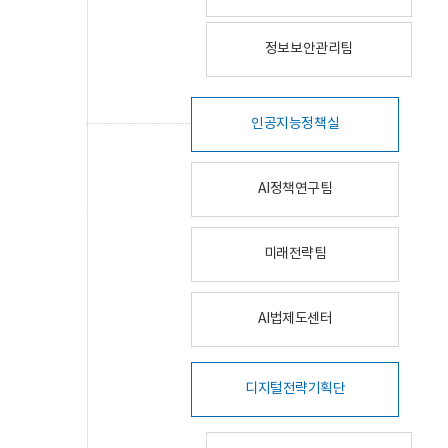
정보보안관리팀
인공지능정책실
AI정책연구팀
미래전략팀
AI법제도센터
디지털전략기획단