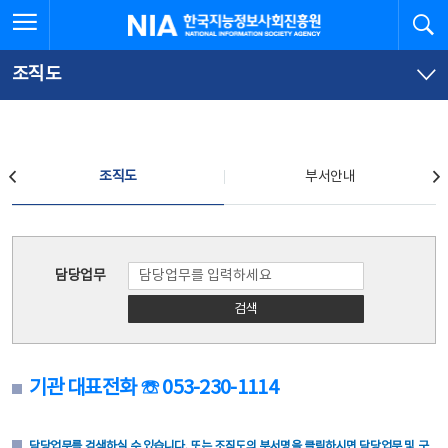
본
전
전체메뉴 열기
검
한국지능정보사회진흥원
문
체
바
메
로
뉴
가
바
조직도
기
로
가
기
조직도
조직도
부서안내
조직도
담당업무
검색
기관 대표전화 ☏ 053-230-1114
담당업무를 검색하실 수 있습니다. 또는 조직도의 부서명을 클릭하시면 담당업무 및 구