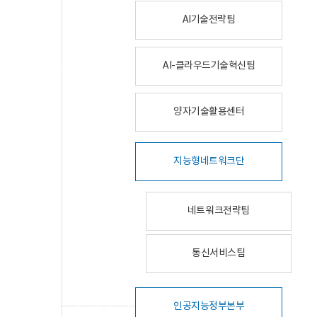
AI기술전략팀
AI-클라우드기술혁신팀
양자기술활용센터
지능형네트워크단
네트워크전략팀
통신서비스팀
인공지능정부본부