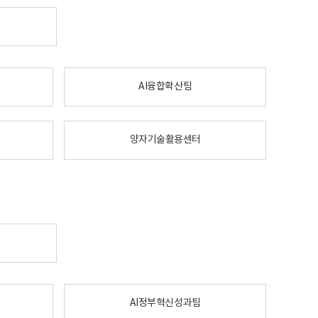
AI융합확산팀
양자기술활용센터
AI정부혁신성과팀