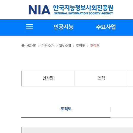
본
전
한국지능정보사회진흥원
문
체
바
메
로
뉴
가
바
전체메뉴보기
기
로
인공지능
주요사업
가
기
>
>
>
>
HOME
기관소개
NIA 소개
조직도
조직도
인사말
연혁
조직도
조직도
조직도