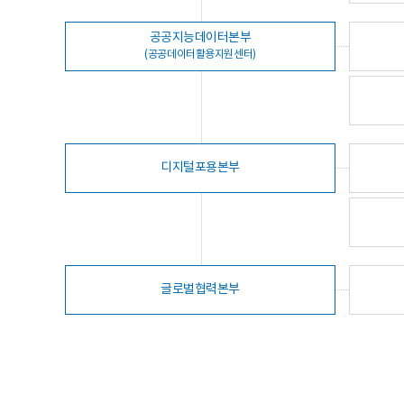
공공지능데이터본부
(공공데이터활용지원센터)
디지털포용본부
글로벌협력본부