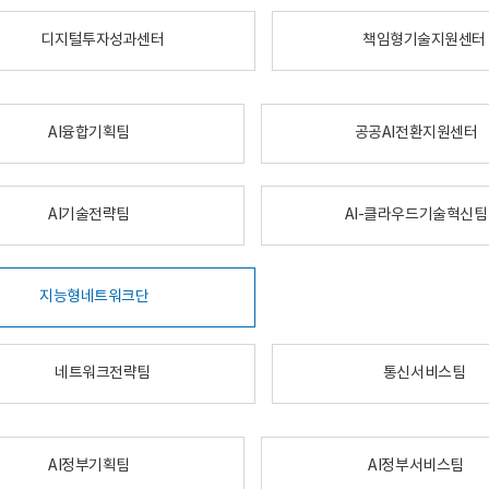
디지털투자성과센터
책임형기술지원센터
AI융합기획팀
공공AI전환지원센터
AI기술전략팀
AI-클라우드기술혁신팀
지능형네트워크단
네트워크전략팀
통신서비스팀
AI정부기획팀
AI정부서비스팀