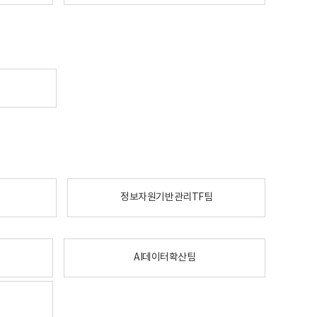
정보자원기반관리TF팀
AI데이터확산팀