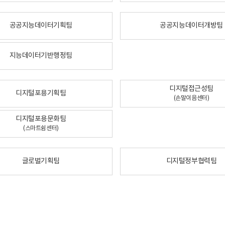
공공지능데이터기획팀
공공지능데이터개방팀
지능데이터기반행정팀
디지털접근성팀
디지털포용기획팀
(손말이음센터)
디지털포용문화팀
(스마트쉼센터)
글로벌기획팀
디지털정부협력팀