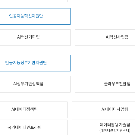
인공지능혁신지원단
AI혁신기획팀
AI혁신사업팀
인공지능정부기반지원단
AI정부기반정책팀
클라우드전환팀
AI데이터정책팀
AI데이터사업팀
데이터활용기술팀
국가데이터인프라팀
(데이터결합지원센터)