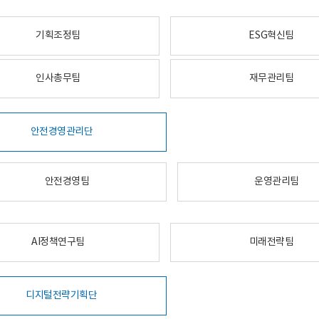
기획조정팀
ESG혁신팀
인사총무팀
재무관리팀
안전경영관리단
안전경영팀
운영관리팀
AI정책연구팀
미래전략팀
디지털전략기획단