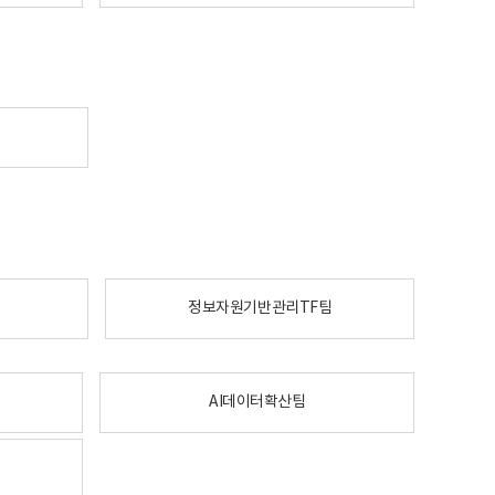
정보자원기반관리TF팀
AI데이터확산팀