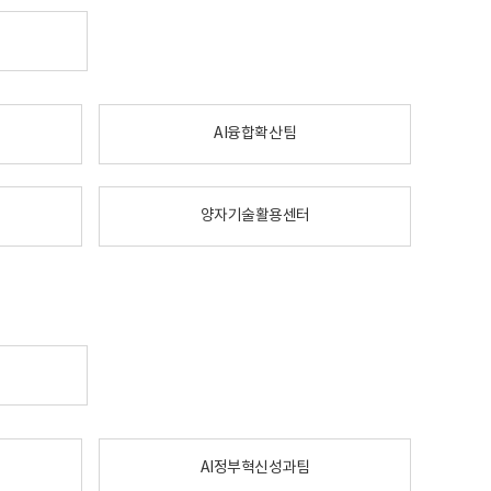
AI융합확산팀
양자기술활용센터
AI정부혁신성과팀