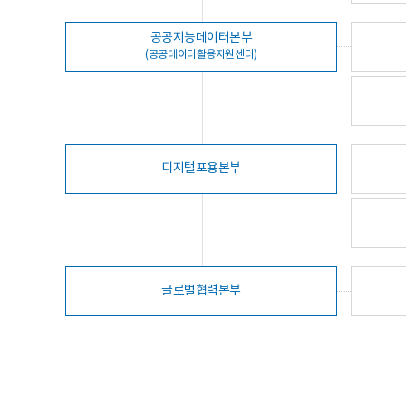
공공지능데이터본부
(공공데이터활용지원센터)
디지털포용본부
글로벌협력본부