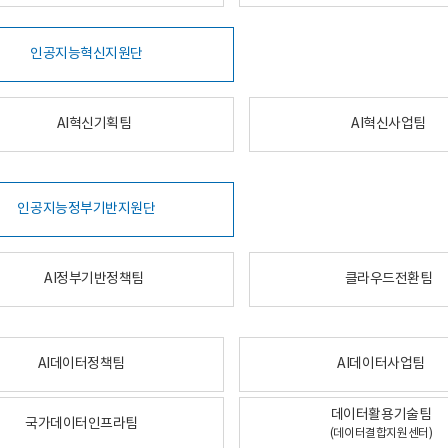
인공지능혁신지원단
AI혁신기획팀
AI혁신사업팀
인공지능정부기반지원단
AI정부기반정책팀
클라우드전환팀
AI데이터정책팀
AI데이터사업팀
데이터활용기술팀
국가데이터인프라팀
(데이터결합지원센터)