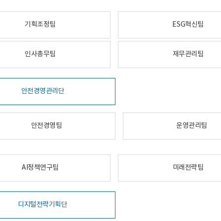
기획조정팀
ESG혁신팀
인사총무팀
재무관리팀
안전경영관리단
안전경영팀
운영관리팀
AI정책연구팀
미래전략팀
디지털전략기획단