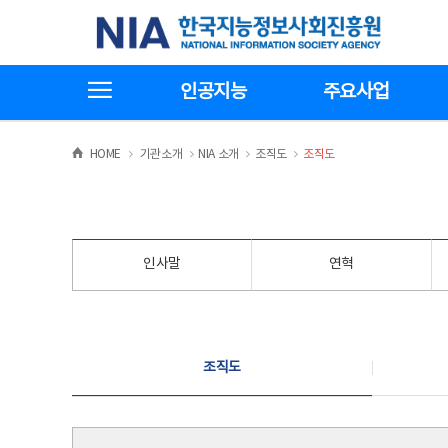
본
전
한국지능정보사회진흥원
문
체
바
메
로
뉴
가
바
전체메뉴보기
기
로
인공지능
주요사업
가
기
>
>
>
>
HOME
기관소개
NIA 소개
조직도
조직도
인사말
연혁
조직도
조직도
조직도