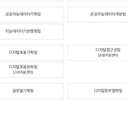
공공지능데이터기획팀
공공지능데이터개방팀
지능데이터기반행정팀
디지털접근성팀
디지털포용기획팀
(손말이음센터)
디지털포용문화팀
(스마트쉼센터)
글로벌기획팀
디지털정부협력팀