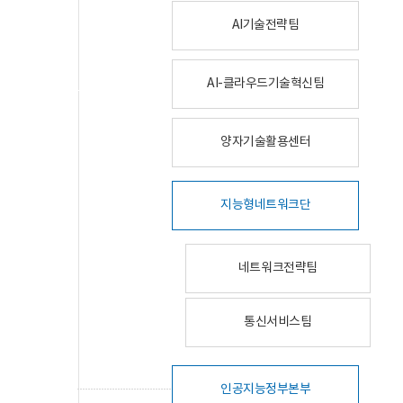
AI기술전략팀
AI-클라우드기술혁신팀
양자기술활용센터
지능형네트워크단
네트워크전략팀
통신서비스팀
인공지능정부본부