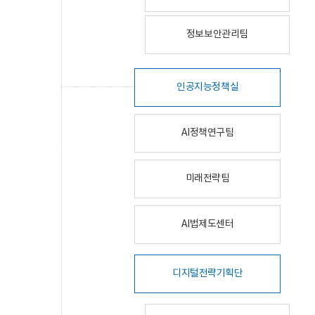
정보보안관리팀
인공지능정책실
AI정책연구팀
미래전략팀
AI법제도센터
디지털전략기획단