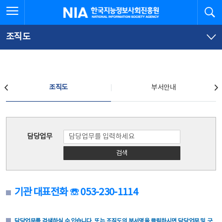
본
전
전체메뉴 열기
검
한국지능정보사회진흥원
문
체
바
메
로
뉴
가
바
조직도
기
로
가
기
조직도
조직도
부서안내
조직도
담당업무
검색
기관 대표전화 ☏ 053-230-1114
담당업무를 검색하실 수 있습니다. 또는 조직도의 부서명을 클릭하시면 담당업무 및 구