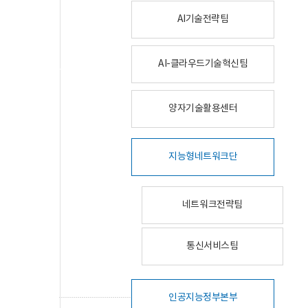
AI기술전략팀
AI-클라우드기술혁신팀
양자기술활용센터
지능형네트워크단
네트워크전략팀
통신서비스팀
인공지능정부본부