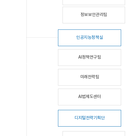
정보보안관리팀
인공지능정책실
AI정책연구팀
미래전략팀
AI법제도센터
디지털전략기획단