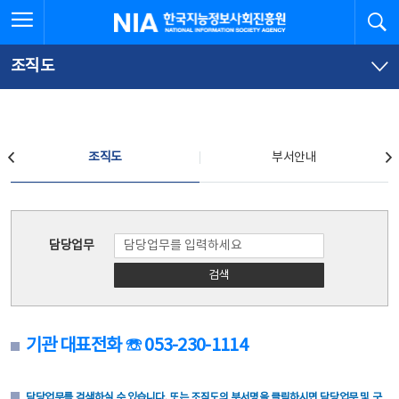
본
전
전체메뉴 열기
검
한국지능정보사회진흥원
문
체
바
메
로
뉴
가
바
조직도
기
로
가
기
조직도
조직도
부서안내
조직도
담당업무
검색
기관 대표전화 ☏ 053-230-1114
담당업무를 검색하실 수 있습니다. 또는 조직도의 부서명을 클릭하시면 담당업무 및 구