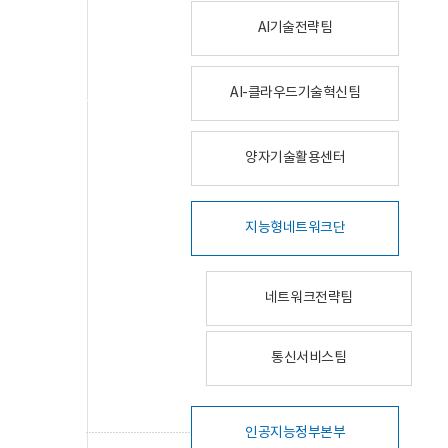
AI기술전략팀
AI-클라우드기술혁신팀
양자기술활용센터
지능형네트워크단
네트워크전략팀
통신서비스팀
인공지능정부본부