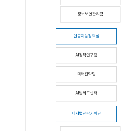
정보보안관리팀
인공지능정책실
AI정책연구팀
미래전략팀
AI법제도센터
디지털전략기획단