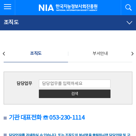
본
전
전체메뉴 열기
검
한국지능정보사회진흥원
문
체
바
메
로
뉴
가
바
조직도
기
로
가
기
조직도
조직도
부서안내
조직도
담당업무
검색
기관 대표전화 ☏ 053-230-1114
담당업무를 검색하실 수 있습니다. 또는 조직도의 부서명을 클릭하시면 담당업무 및 구