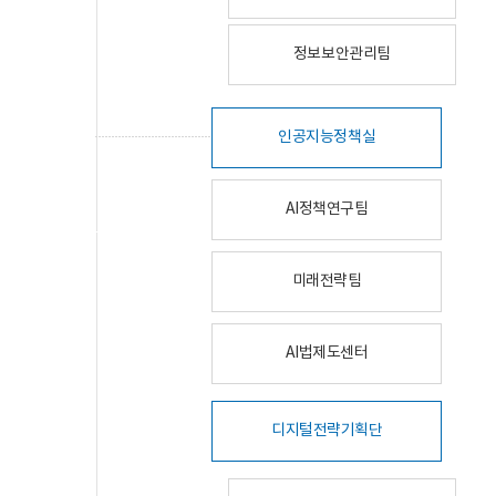
정보보안관리팀
인공지능정책실
AI정책연구팀
미래전략팀
AI법제도센터
디지털전략기획단