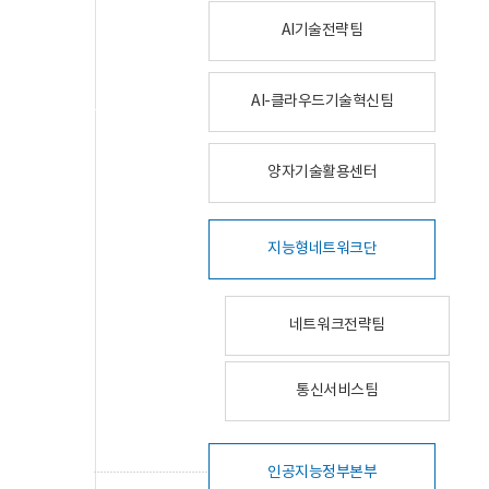
AI기술전략팀
AI-클라우드기술혁신팀
양자기술활용센터
지능형네트워크단
네트워크전략팀
통신서비스팀
인공지능정부본부