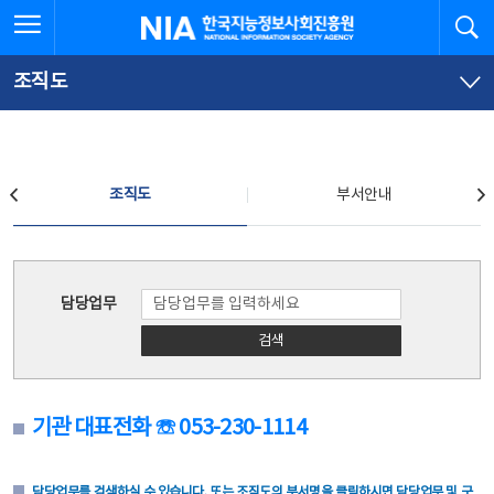
본
전
전체메뉴 열기
검
한국지능정보사회진흥원
문
체
바
메
로
뉴
가
바
조직도
기
로
가
기
조직도
조직도
부서안내
조직도
담당업무
검색
기관 대표전화 ☏ 053-230-1114
담당업무를 검색하실 수 있습니다. 또는 조직도의 부서명을 클릭하시면 담당업무 및 구