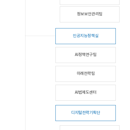
정보보안관리팀
인공지능정책실
AI정책연구팀
미래전략팀
AI법제도센터
디지털전략기획단