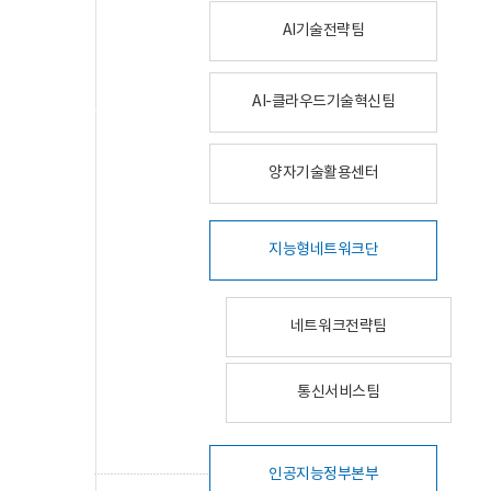
AI기술전략팀
AI-클라우드기술혁신팀
양자기술활용센터
지능형네트워크단
네트워크전략팀
통신서비스팀
인공지능정부본부