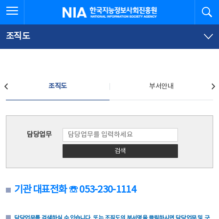
본
전
전체메뉴 열기
검
한국지능정보사회진흥원
문
체
바
메
로
뉴
가
바
조직도
기
로
가
기
조직도
조직도
부서안내
조직도
담당업무
검색
기관 대표전화 ☏ 053-230-1114
담당업무를 검색하실 수 있습니다. 또는 조직도의 부서명을 클릭하시면 담당업무 및 구