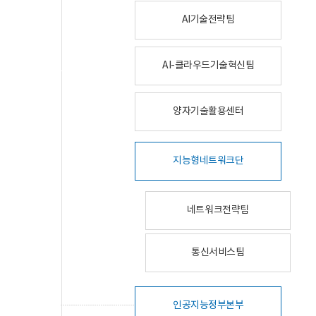
AI기술전략팀
AI-클라우드기술혁신팀
양자기술활용센터
지능형네트워크단
네트워크전략팀
통신서비스팀
인공지능정부본부