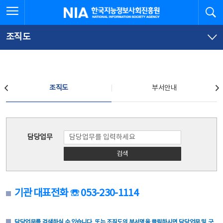
본
전
전체메뉴 열기
검
한국지능정보사회진흥원
문
체
바
메
로
뉴
가
바
조직도
기
로
가
기
조직도
조직도
부서안내
조직도
담당업무
검색
기관 대표전화 ☏ 053-230-1114
담당업무를 검색하실 수 있습니다. 또는 조직도의 부서명을 클릭하시면 담당업무 및 구