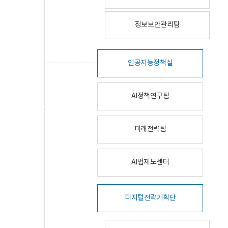
정보보안관리팀
인공지능정책실
AI정책연구팀
미래전략팀
AI법제도센터
디지털전략기획단