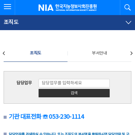
본
전
전체메뉴 열기
검
한국지능정보사회진흥원
문
체
바
메
로
뉴
가
바
조직도
기
로
가
기
조직도
조직도
부서안내
조직도
담당업무
검색
기관 대표전화 ☏ 053-230-1114
담당업무를 검색하실 수 있습니다. 또는 조직도의 부서명을 클릭하시면 담당업무 및 구