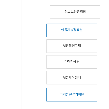
정보보안관리팀
인공지능정책실
AI정책연구팀
미래전략팀
AI법제도센터
디지털전략기획단