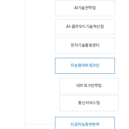
AI기술전략팀
AI-클라우드기술혁신팀
양자기술활용센터
지능형네트워크단
네트워크전략팀
통신서비스팀
인공지능정부본부