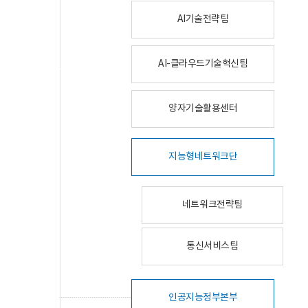
AI기술전략팀
AI-클라우드기술혁신팀
양자기술활용센터
지능형네트워크단
네트워크전략팀
통신서비스팀
인공지능정부본부