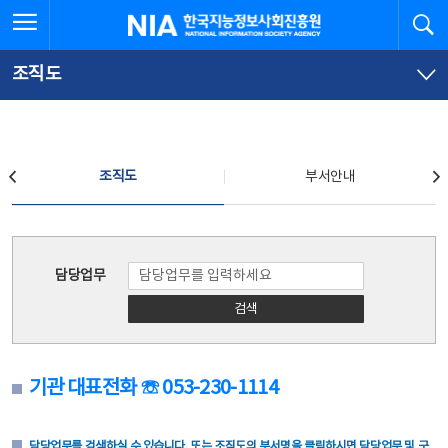
본
전
전체메뉴 열기
검
한국지능정보사회진흥원
문
체
바
메
로
뉴
가
바
조직도
기
로
가
기
조직도
조직도
부서안내
조직도
담당업무
검색
기관 대표전화 ☏ 053-230-1114
담당업무를 검색하실 수 있습니다. 또는 조직도의 부서명을 클릭하시면 담당업무 및 구