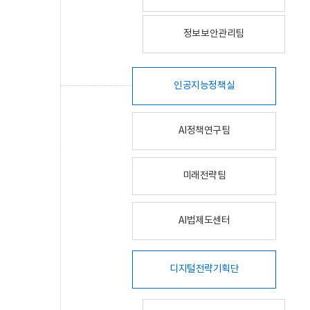
정보보안관리팀
인공지능정책실
AI정책연구팀
미래전략팀
AI법제도센터
디지털전략기획단