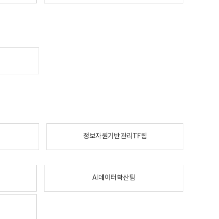
정보자원기반관리TF팀
AI데이터확산팀