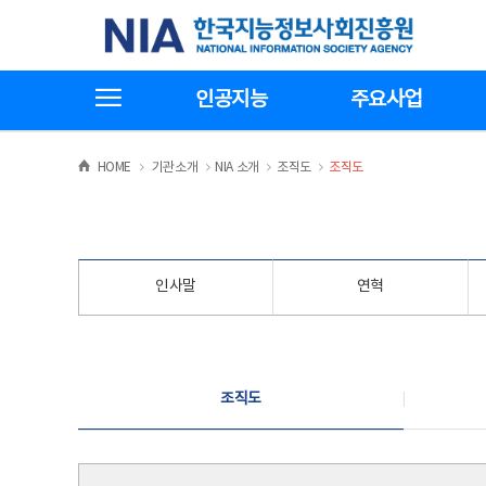
본
전
한국지능정보사회진흥원
문
체
바
메
로
뉴
가
바
전체메뉴보기
기
로
인공지능
주요사업
가
기
>
>
>
>
HOME
기관소개
NIA 소개
조직도
조직도
인사말
연혁
조직도
조직도
조직도