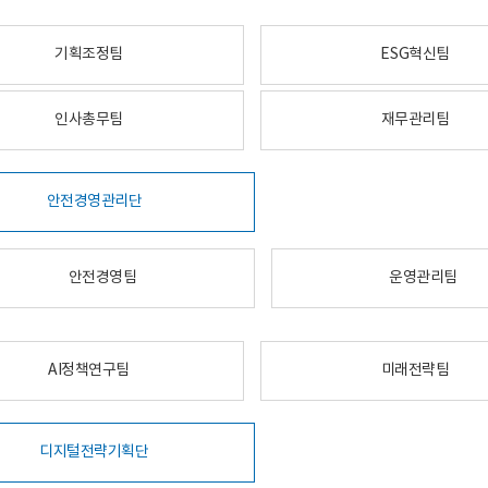
기획조정팀
ESG혁신팀
인사총무팀
재무관리팀
안전경영관리단
안전경영팀
운영관리팀
AI정책연구팀
미래전략팀
디지털전략기획단