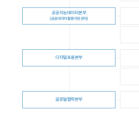
공공지능데이터본부
(공공데이터활용지원센터)
디지털포용본부
글로벌협력본부