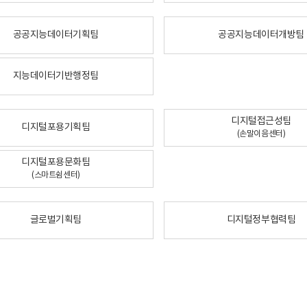
공공지능데이터기획팀
공공지능데이터개방팀
지능데이터기반행정팀
디지털접근성팀
디지털포용기획팀
(손말이음센터)
디지털포용문화팀
(스마트쉼센터)
글로벌기획팀
디지털정부협력팀