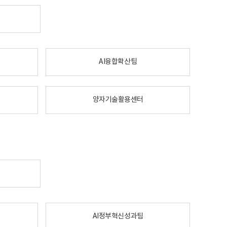
AI융합확산팀
양자기술활용센터
AI정부혁신성과팀