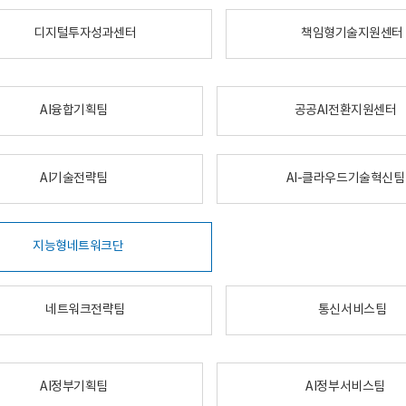
디지털투자성과센터
책임형기술지원센터
AI융합기획팀
공공AI전환지원센터
AI기술전략팀
AI-클라우드기술혁신팀
지능형네트워크단
네트워크전략팀
통신서비스팀
AI정부기획팀
AI정부서비스팀