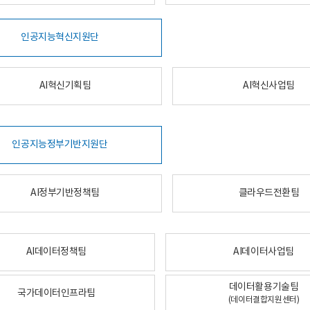
인공지능혁신지원단
AI혁신기획팀
AI혁신사업팀
인공지능정부기반지원단
AI정부기반정책팀
클라우드전환팀
AI데이터정책팀
AI데이터사업팀
데이터활용기술팀
국가데이터인프라팀
(데이터결합지원센터)