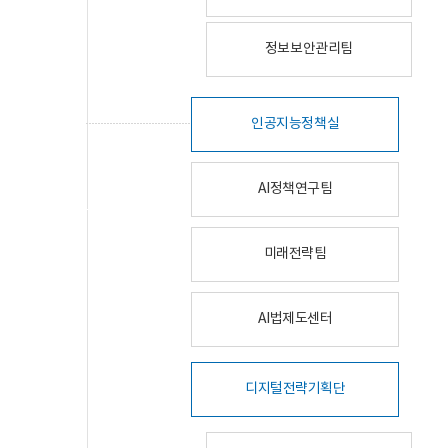
정보보안관리팀
인공지능정책실
AI정책연구팀
미래전략팀
AI법제도센터
디지털전략기획단