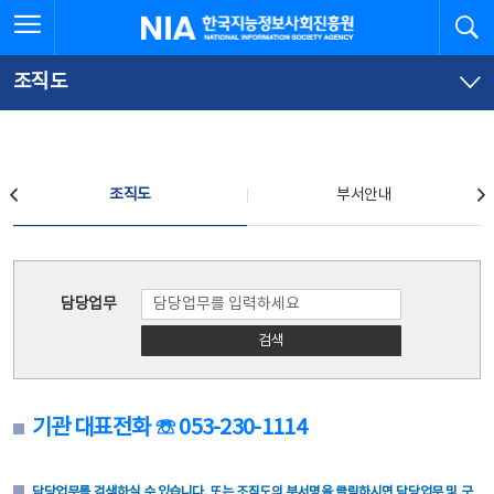
본
전
전체메뉴 열기
검
한국지능정보사회진흥원
문
체
바
메
로
뉴
가
바
조직도
기
로
가
기
조직도
조직도
부서안내
조직도
담당업무
검색
기관 대표전화 ☏ 053-230-1114
담당업무를 검색하실 수 있습니다. 또는 조직도의 부서명을 클릭하시면 담당업무 및 구