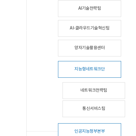
AI기술전략팀
AI-클라우드기술혁신팀
양자기술활용센터
지능형네트워크단
네트워크전략팀
통신서비스팀
인공지능정부본부