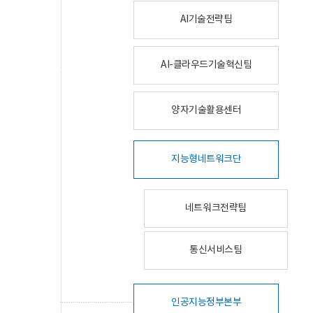
AI기술전략팀
AI-클라우드기술혁신팀
양자기술활용센터
지능형네트워크단
네트워크전략팀
통신서비스팀
인공지능정부본부