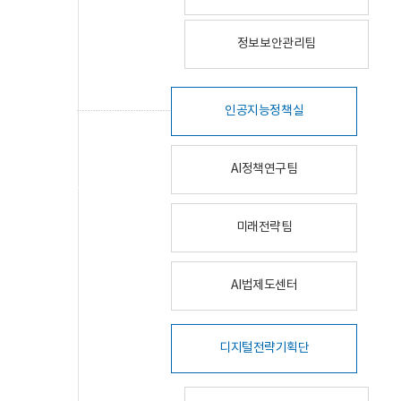
정보보안관리팀
인공지능정책실
AI정책연구팀
미래전략팀
AI법제도센터
디지털전략기획단