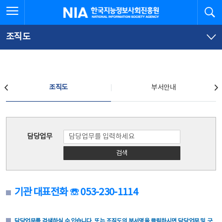
본
전
전체메뉴 열기
검
한국지능정보사회진흥원
문
체
바
메
로
뉴
가
바
조직도
기
로
가
기
조직도
조직도
부서안내
조직도
담당업무
검색
기관 대표전화 ☏ 053-230-1114
담당업무를 검색하실 수 있습니다. 또는 조직도의 부서명을 클릭하시면 담당업무 및 구