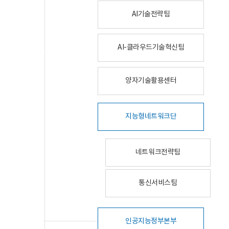
AI기술전략팀
AI-클라우드기술혁신팀
양자기술활용센터
지능형네트워크단
네트워크전략팀
통신서비스팀
인공지능정부본부