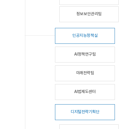
정보보안관리팀
인공지능정책실
AI정책연구팀
미래전략팀
AI법제도센터
디지털전략기획단