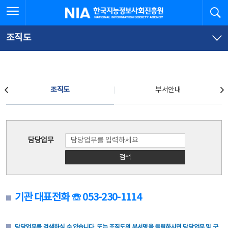
본
전
전체메뉴 열기
검
한국지능정보사회진흥원
문
체
바
메
로
뉴
가
바
조직도
기
로
가
기
조직도
조직도
부서안내
조직도
담당업무
검색
기관 대표전화 ☏ 053-230-1114
담당업무를 검색하실 수 있습니다. 또는 조직도의 부서명을 클릭하시면 담당업무 및 구