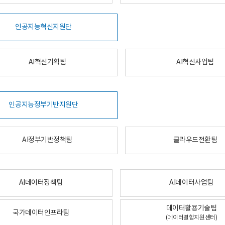
인공지능혁신지원단
AI혁신기획팀
AI혁신사업팀
인공지능정부기반지원단
AI정부기반정책팀
클라우드전환팀
AI데이터정책팀
AI데이터사업팀
데이터활용기술팀
국가데이터인프라팀
(데이터결합지원센터)