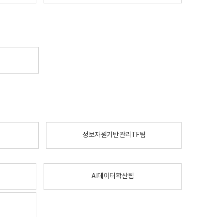
정보자원기반관리TF팀
AI데이터확산팀