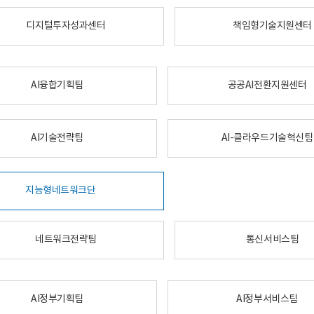
디지털투자성과센터
책임형기술지원센터
AI융합기획팀
공공AI전환지원센터
AI기술전략팀
AI-클라우드기술혁신팀
지능형네트워크단
네트워크전략팀
통신서비스팀
AI정부기획팀
AI정부서비스팀