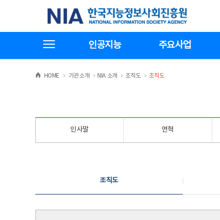
본
전
한국지능정보사회진흥원
문
체
바
메
로
뉴
가
바
전체메뉴보기
기
로
인공지능
주요사업
가
기
>
>
>
>
HOME
기관소개
NIA 소개
조직도
조직도
인사말
연혁
조직도
조직도
조직도