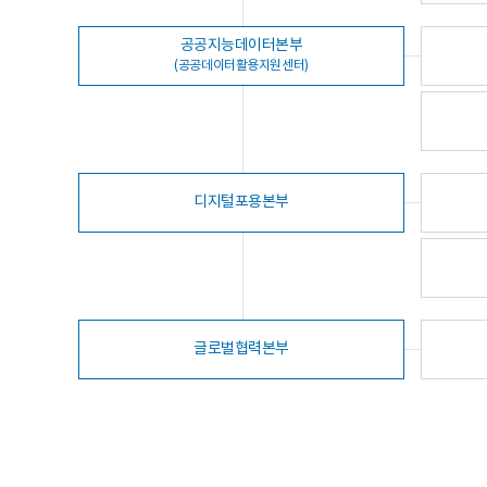
공공지능데이터본부
(공공데이터활용지원센터)
디지털포용본부
글로벌협력본부