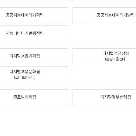
공공지능데이터기획팀
공공지능데이터개방팀
지능데이터기반행정팀
디지털접근성팀
디지털포용기획팀
(손말이음센터)
디지털포용문화팀
(스마트쉼센터)
글로벌기획팀
디지털정부협력팀