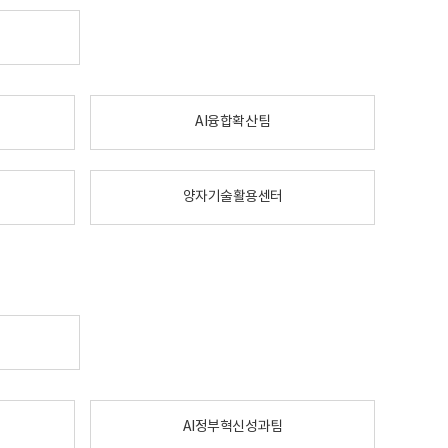
AI융합확산팀
양자기술활용센터
AI정부혁신성과팀