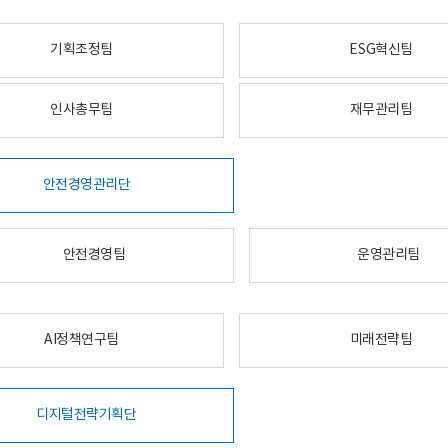
기획조정팀
ESG혁신팀
인사총무팀
재무관리팀
안전경영관리단
안전경영팀
운영관리팀
AI정책연구팀
미래전략팀
디지털전략기획단