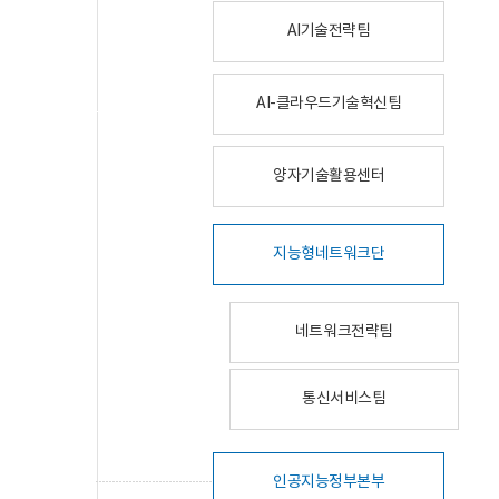
AI기술전략팀
AI-클라우드기술혁신팀
양자기술활용센터
지능형네트워크단
네트워크전략팀
통신서비스팀
인공지능정부본부