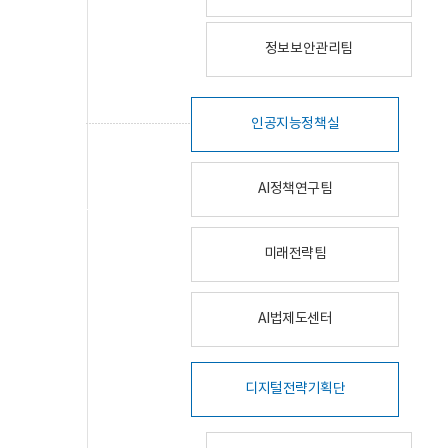
정보보안관리팀
인공지능정책실
AI정책연구팀
미래전략팀
AI법제도센터
디지털전략기획단