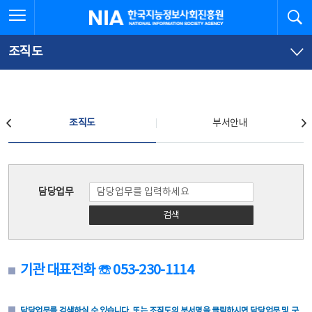
본
전
전체메뉴 열기
검
한국지능정보사회진흥원
문
체
바
메
로
뉴
가
바
조직도
기
로
가
기
조직도
조직도
부서안내
조직도
담당업무
검색
기관 대표전화 ☏ 053-230-1114
담당업무를 검색하실 수 있습니다. 또는 조직도의 부서명을 클릭하시면 담당업무 및 구