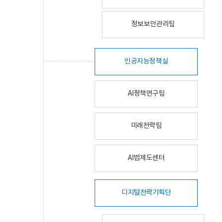
정보보안관리팀
인공지능정책실
AI정책연구팀
미래전략팀
AI법제도센터
디지털전략기획단