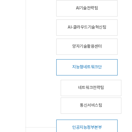
AI기술전략팀
AI-클라우드기술혁신팀
양자기술활용센터
지능형네트워크단
네트워크전략팀
통신서비스팀
인공지능정부본부