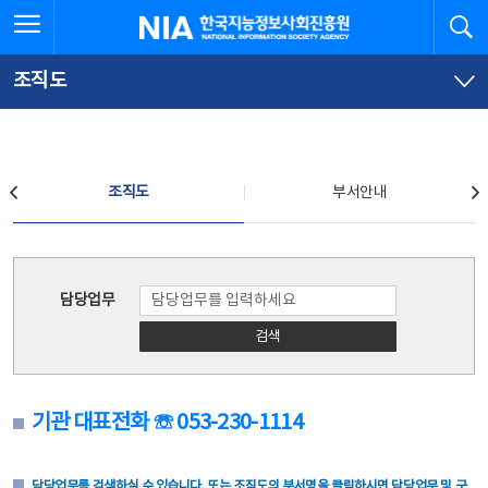
본
전
전체메뉴 열기
검
한국지능정보사회진흥원
문
체
바
메
로
뉴
가
바
조직도
기
로
가
기
조직도
조직도
부서안내
조직도
담당업무
검색
기관 대표전화 ☏ 053-230-1114
담당업무를 검색하실 수 있습니다. 또는 조직도의 부서명을 클릭하시면 담당업무 및 구