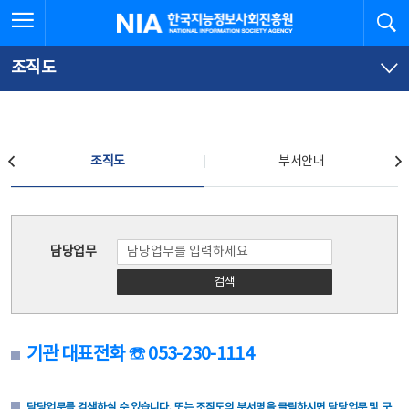
본
전
전체메뉴 열기
검
한국지능정보사회진흥원
문
체
바
메
로
뉴
가
바
조직도
기
로
가
기
조직도
조직도
부서안내
조직도
담당업무
검색
기관 대표전화 ☏ 053-230-1114
담당업무를 검색하실 수 있습니다. 또는 조직도의 부서명을 클릭하시면 담당업무 및 구