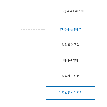
정보보안관리팀
인공지능정책실
AI정책연구팀
미래전략팀
AI법제도센터
디지털전략기획단