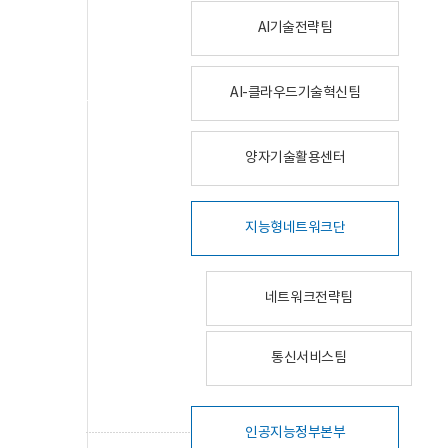
AI기술전략팀
AI-클라우드기술혁신팀
양자기술활용센터
지능형네트워크단
네트워크전략팀
통신서비스팀
인공지능정부본부