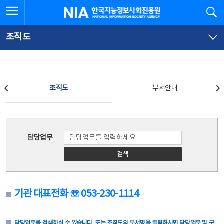
본
전
전체메뉴 열기
검
한국지능정보사회진흥원
문
체
바
메
로
뉴
가
바
조직도
기
로
가
기
조직도
조직도
부서안내
조직도
담당업무
검색
기관 대표전화 ☏ 053-230-1114
담당업무를 검색하실 수 있습니다. 또는 조직도의 부서명을 클릭하시면 담당업무 및 구