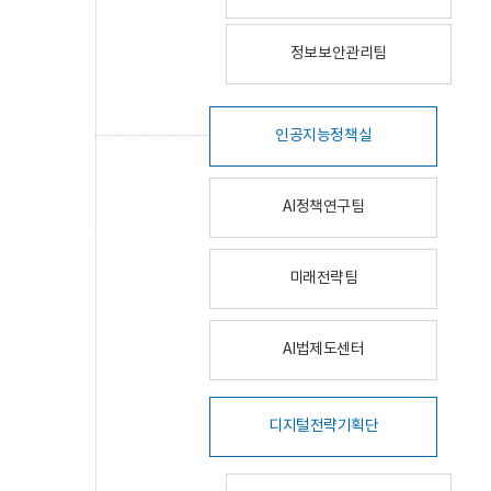
정보보안관리팀
인공지능정책실
AI정책연구팀
미래전략팀
AI법제도센터
디지털전략기획단