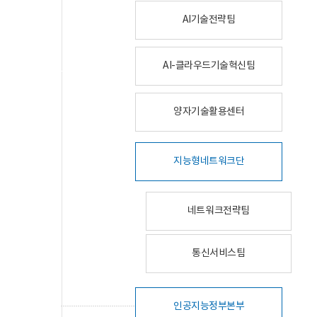
AI기술전략팀
AI-클라우드기술혁신팀
양자기술활용센터
지능형네트워크단
네트워크전략팀
통신서비스팀
인공지능정부본부