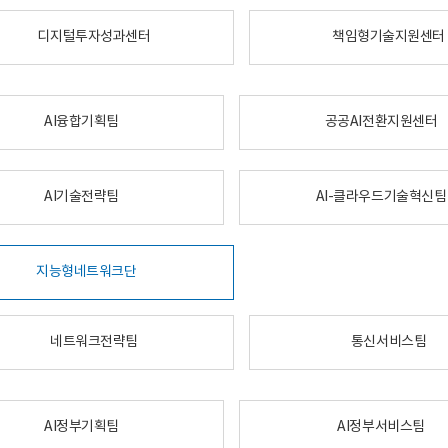
디지털투자성과센터
책임형기술지원센터
AI융합기획팀
공공AI전환지원센터
AI기술전략팀
AI-클라우드기술혁신팀
지능형네트워크단
네트워크전략팀
통신서비스팀
AI정부기획팀
AI정부서비스팀