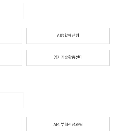
AI융합확산팀
양자기술활용센터
AI정부혁신성과팀