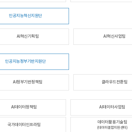
인공지능혁신지원단
AI혁신기획팀
AI혁신사업팀
인공지능정부기반지원단
AI정부기반정책팀
클라우드전환팀
AI데이터정책팀
AI데이터사업팀
데이터활용기술팀
국가데이터인프라팀
(데이터결합지원센터)