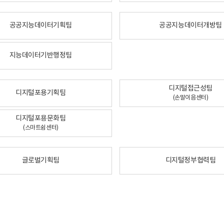
공공지능데이터기획팀
공공지능데이터개방팀
지능데이터기반행정팀
디지털접근성팀
디지털포용기획팀
(손말이음센터)
디지털포용문화팀
(스마트쉼센터)
글로벌기획팀
디지털정부협력팀