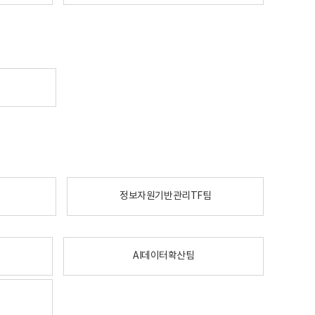
정보자원기반관리TF팀
AI데이터확산팀