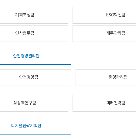
기획조정팀
ESG혁신팀
인사총무팀
재무관리팀
안전경영관리단
안전경영팀
운영관리팀
AI정책연구팀
미래전략팀
디지털전략기획단