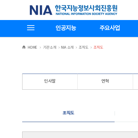
본
전
한국지능정보사회진흥원
문
체
바
메
로
뉴
가
바
전체메뉴보기
기
로
인공지능
주요사업
가
기
>
>
>
>
HOME
기관소개
NIA 소개
조직도
조직도
인사말
연혁
조직도
조직도
조직도