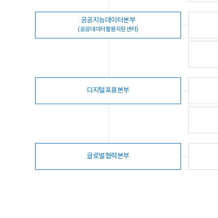
공공지능데이터본부
(공공데이터활용지원센터)
디지털포용본부
글로벌협력본부