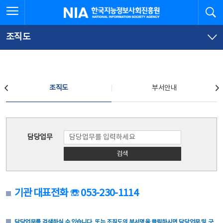
본
전
전체메뉴 열기
검
한국지능정보사회진흥원
문
체
바
메
로
뉴
가
바
조직도
기
로
가
기
조직도
조직도
부서안내
조직도
담당업무
검색
기관 대표전화 ☏ 053-230-1114
담당업무를 검색하실 수 있습니다. 또는 조직도의 부서명을 클릭하시면 담당업무 및 구