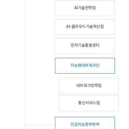
AI기술전략팀
AI-클라우드기술혁신팀
양자기술활용센터
지능형네트워크단
네트워크전략팀
통신서비스팀
인공지능정부본부