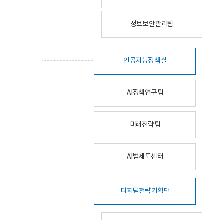
정보보안관리팀
인공지능정책실
AI정책연구팀
미래전략팀
AI법제도센터
디지털전략기획단