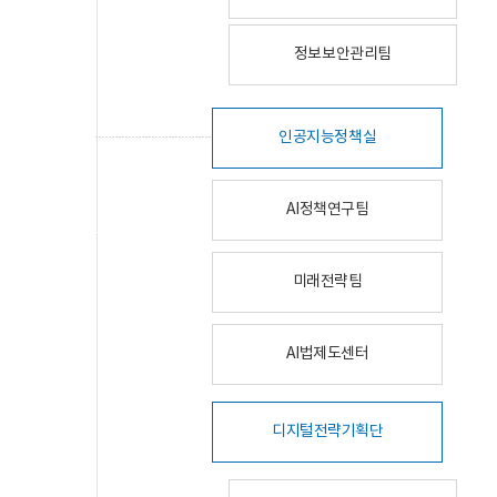
정보보안관리팀
인공지능정책실
AI정책연구팀
미래전략팀
AI법제도센터
디지털전략기획단