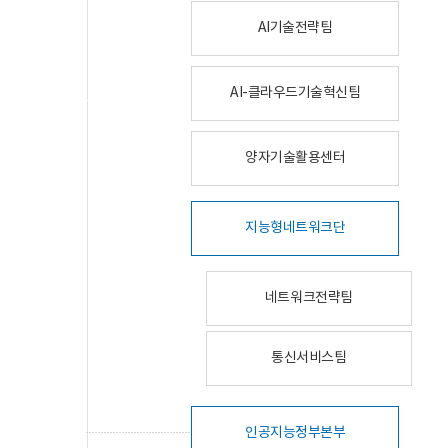
AI기술전략팀
AI-클라우드기술혁신팀
양자기술활용센터
지능형네트워크단
네트워크전략팀
통신서비스팀
인공지능정부본부