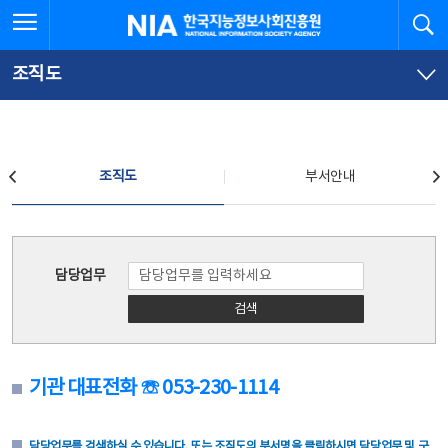
본
전
전체메뉴 열기
검
한국지능정보사회진흥원
문
체
바
메
로
뉴
가
바
조직도
기
로
가
기
조직도
조직도
부서안내
조직도
담당업무
검색
기관 대표전화 ☏ 053-230-1114
담당업무를 검색하실 수 있습니다. 또는 조직도의 부서명을 클릭하시면 담당업무 및 구