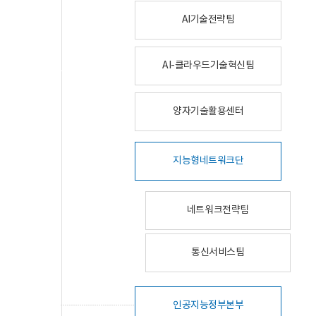
AI기술전략팀
AI-클라우드기술혁신팀
양자기술활용센터
지능형네트워크단
네트워크전략팀
통신서비스팀
인공지능정부본부