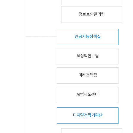
정보보안관리팀
인공지능정책실
AI정책연구팀
미래전략팀
AI법제도센터
디지털전략기획단