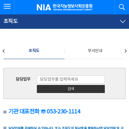
본
전
전체메뉴 열기
검
한국지능정보사회진흥원
문
체
바
메
로
뉴
가
바
조직도
기
로
가
기
조직도
조직도
부서안내
조직도
담당업무
검색
기관 대표전화 ☏ 053-230-1114
담당업무를 검색하실 수 있습니다. 또는 조직도의 부서명을 클릭하시면 담당업무 및 구