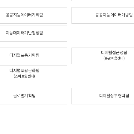
공공지능데이터기획팀
공공지능데이터개방팀
지능데이터기반행정팀
디지털접근성팀
디지털포용기획팀
(손말이음센터)
디지털포용문화팀
(스마트쉼센터)
글로벌기획팀
디지털정부협력팀