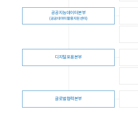
공공지능데이터본부
(공공데이터활용지원센터)
디지털포용본부
글로벌협력본부