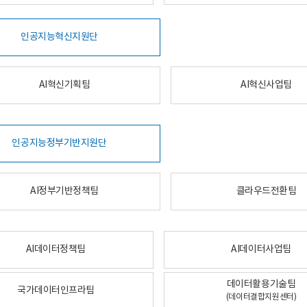
인공지능혁신지원단
AI혁신기획팀
AI혁신사업팀
인공지능정부기반지원단
AI정부기반정책팀
클라우드전환팀
AI데이터정책팀
AI데이터사업팀
데이터활용기술팀
국가데이터인프라팀
(데이터결합지원센터)