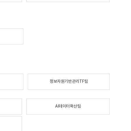
정보자원기반관리TF팀
AI데이터확산팀