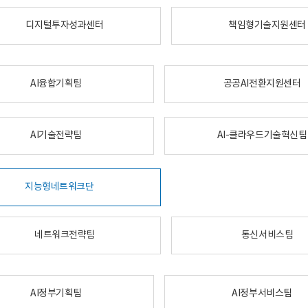
디지털투자성과센터
책임형기술지원센터
AI융합기획팀
공공AI전환지원센터
AI기술전략팀
AI-클라우드기술혁신팀
지능형네트워크단
네트워크전략팀
통신서비스팀
AI정부기획팀
AI정부서비스팀