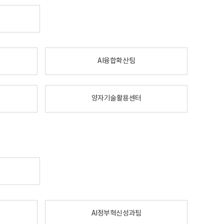
AI융합확산팀
양자기술활용센터
AI정부혁신성과팀