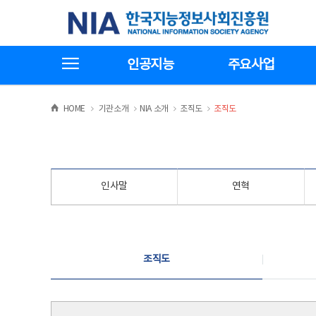
본
전
한국지능정보사회진흥원
문
체
바
메
로
뉴
가
바
전체메뉴보기
기
로
인공지능
주요사업
가
기
>
>
>
>
HOME
기관소개
NIA 소개
조직도
조직도
인사말
연혁
조직도
조직도
조직도