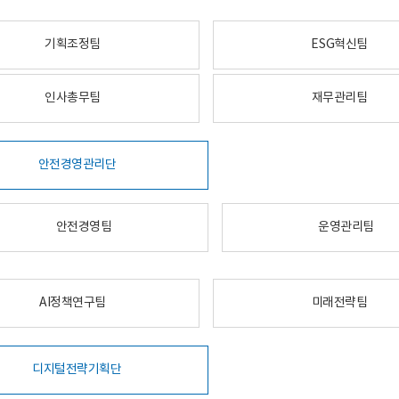
기획조정팀
ESG혁신팀
인사총무팀
재무관리팀
안전경영관리단
안전경영팀
운영관리팀
AI정책연구팀
미래전략팀
디지털전략기획단