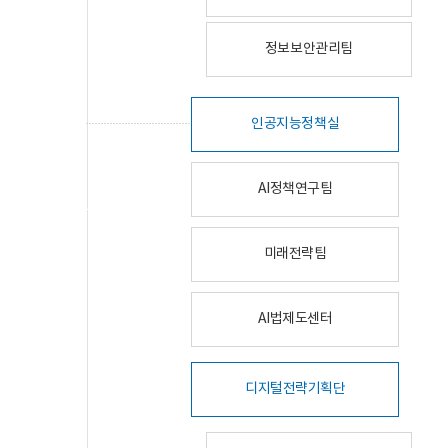
정보보안관리팀
인공지능정책실
AI정책연구팀
미래전략팀
AI법제도센터
디지털전략기획단