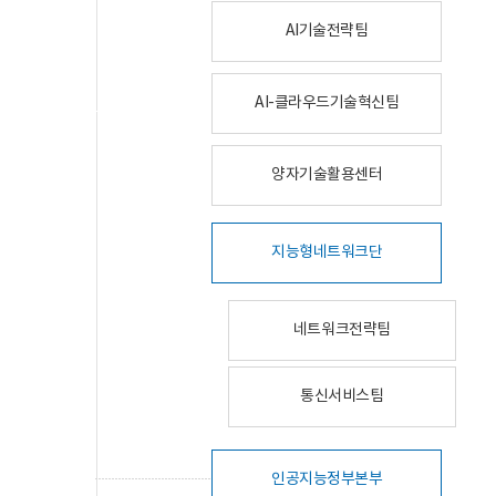
AI기술전략팀
AI-클라우드기술혁신팀
양자기술활용센터
지능형네트워크단
네트워크전략팀
통신서비스팀
인공지능정부본부