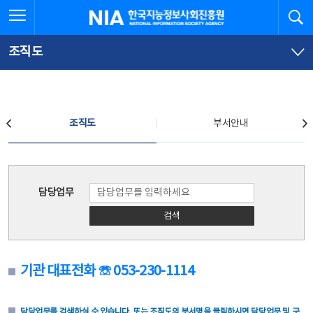
본
전
전체메뉴 열기
검
한국지능정보사회진흥원
문
체
바
메
로
뉴
가
바
조직도
기
로
가
기
조직도
조직도
부서안내
조직도
담당업무
검색
기관 대표전화 ☏ 053-230-1114
담당업무를 검색하실 수 있습니다. 또는 조직도의 부서명을 클릭하시면 담당업무 및 구