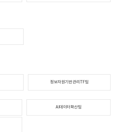
정보자원기반관리TF팀
AI데이터확산팀