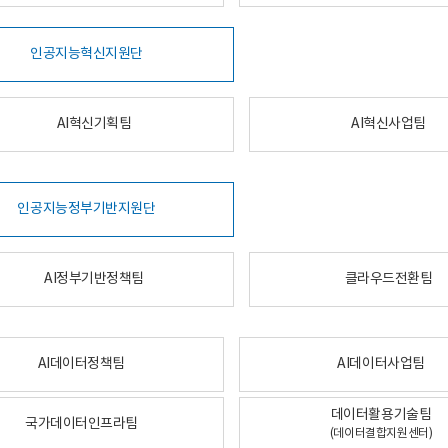
인공지능혁신지원단
AI혁신기획팀
AI혁신사업팀
인공지능정부기반지원단
AI정부기반정책팀
클라우드전환팀
AI데이터정책팀
AI데이터사업팀
데이터활용기술팀
국가데이터인프라팀
(데이터결합지원센터)