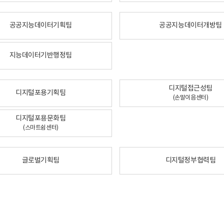
공공지능데이터기획팀
공공지능데이터개방팀
지능데이터기반행정팀
디지털접근성팀
디지털포용기획팀
(손말이음센터)
디지털포용문화팀
(스마트쉼센터)
글로벌기획팀
디지털정부협력팀