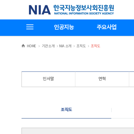
본
전
한국지능정보사회진흥원
문
체
바
메
로
뉴
가
바
전체메뉴보기
기
로
인공지능
주요사업
가
기
>
>
>
>
HOME
기관소개
NIA 소개
조직도
조직도
인사말
연혁
조직도
조직도
조직도