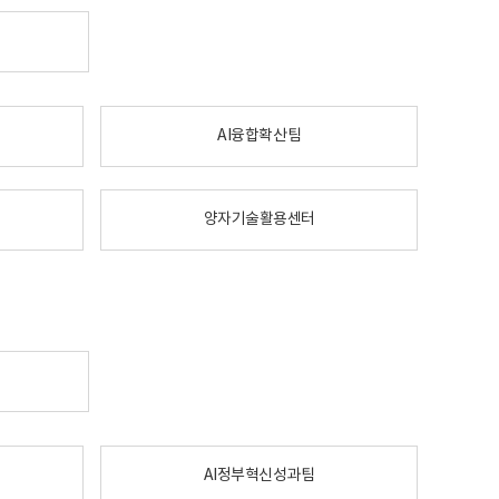
AI융합확산팀
양자기술활용센터
AI정부혁신성과팀