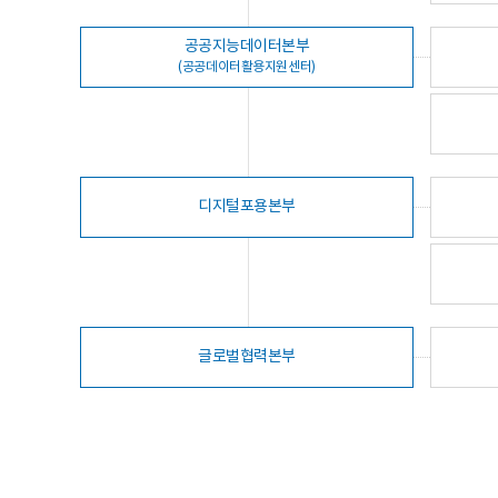
공공지능데이터본부
(공공데이터활용지원센터)
디지털포용본부
글로벌협력본부