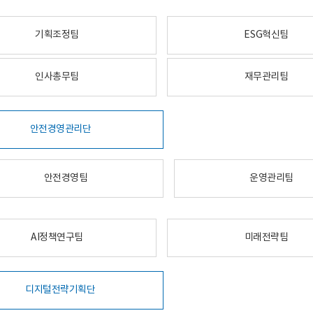
기획조정팀
ESG혁신팀
인사총무팀
재무관리팀
안전경영관리단
안전경영팀
운영관리팀
AI정책연구팀
미래전략팀
디지털전략기획단