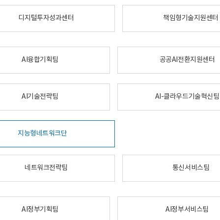
디지털투자성과센터
책임형기술지원센터
AI융합기획팀
공공AI전환지원센터
AI기술전략팀
AI-클라우드기술혁신팀
지능형네트워크단
네트워크전략팀
통신서비스팀
AI정부기획팀
AI정부서비스팀