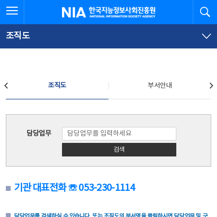
본
전
전체메뉴 열기
검
한국지능정보사회진흥원
문
체
바
메
로
뉴
가
바
조직도
기
로
가
기
조직도
조직도
부서안내
조직도
담당업무
검색
기관 대표전화 ☏ 053-230-1114
담당업무를 검색하실 수 있습니다. 또는 조직도의 부서명을 클릭하시면 담당업무 및 구