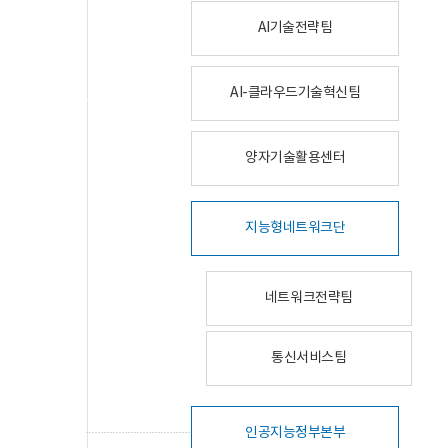
AI기술전략팀
AI-클라우드기술혁신팀
양자기술활용센터
지능형네트워크단
네트워크전략팀
통신서비스팀
인공지능정부본부