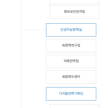
정보보안관리팀
인공지능정책실
AI정책연구팀
미래전략팀
AI법제도센터
디지털전략기획단