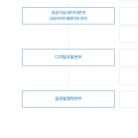
공공지능데이터본부
(공공데이터활용지원센터)
디지털포용본부
글로벌협력본부