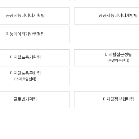
공공지능데이터기획팀
공공지능데이터개방팀
지능데이터기반행정팀
디지털접근성팀
디지털포용기획팀
(손말이음센터)
디지털포용문화팀
(스마트쉼센터)
글로벌기획팀
디지털정부협력팀