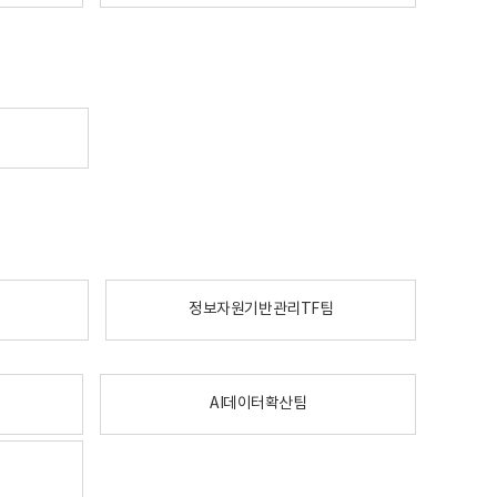
정보자원기반관리TF팀
AI데이터확산팀