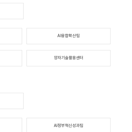
AI융합확산팀
양자기술활용센터
AI정부혁신성과팀