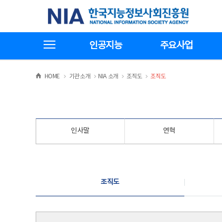
본
전
한국지능정보사회진흥원
문
체
바
메
로
뉴
가
바
전체메뉴보기
기
로
인공지능
주요사업
가
기
>
>
>
>
HOME
기관소개
NIA 소개
조직도
조직도
인사말
연혁
조직도
조직도
조직도