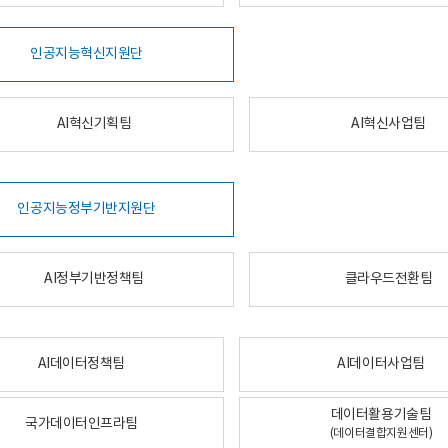
인공지능혁신지원단
AI혁신기획팀
AI혁신사업팀
인공지능정부기반지원단
AI정부기반정책팀
클라우드전환팀
AI데이터정책팀
AI데이터사업팀
데이터활용기술팀
국가데이터인프라팀
(데이터결합지원센터)