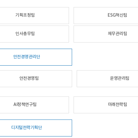
기획조정팀
ESG혁신팀
인사총무팀
재무관리팀
안전경영관리단
안전경영팀
운영관리팀
AI정책연구팀
미래전략팀
디지털전략기획단