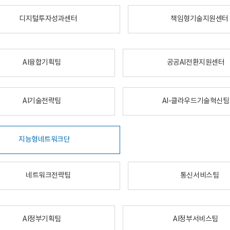
디지털투자성과센터
책임형기술지원센터
AI융합기획팀
공공AI전환지원센터
AI기술전략팀
AI-클라우드기술혁신팀
지능형네트워크단
네트워크전략팀
통신서비스팀
AI정부기획팀
AI정부서비스팀