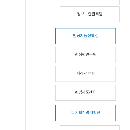
정보보안관리팀
인공지능정책실
AI정책연구팀
미래전략팀
AI법제도센터
디지털전략기획단