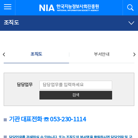
본
전
전체메뉴 열기
검
한국지능정보사회진흥원
문
체
바
메
로
뉴
가
바
조직도
기
로
가
기
조직도
조직도
부서안내
조직도
담당업무
검색
기관 대표전화 ☏ 053-230-1114
담당업무를 검색하실 수 있습니다. 또는 조직도의 부서명을 클릭하시면 담당업무 및 구