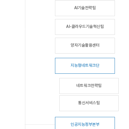
AI기술전략팀
AI-클라우드기술혁신팀
양자기술활용센터
지능형네트워크단
네트워크전략팀
통신서비스팀
인공지능정부본부