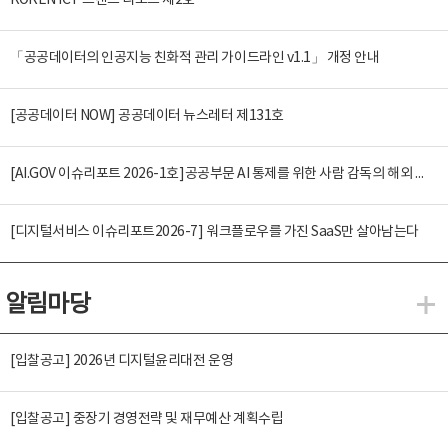
KOREN ICT 트렌드 리포트 제2호
「공공데이터의 인공지능 친화적 관리 가이드라인 v1.1」 개정 안내
[공공데이터 NOW] 공공데이터 뉴스레터 제131호
[AI.GOV 이슈리포트 2026-1호]공공부문 AI 통제를 위한 사람 감독의 해외 사례 분석 및 시사점
[디지털서비스 이슈리포트2026-7] 워크플로우를 가진 SaaS만 살아남는다
알림마당
알
[입찰공고] 2026년 디지털윤리대전 운영
[입찰공고] 중장기 경영전략 및 재무예산 계획수립