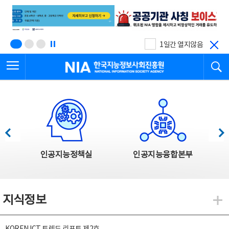
본
전
문
체
바
메
로
뉴
가
바
기
로
1일간 열지않음
가
전체메뉴 열기
검
기
한국지능정보사회진흥원
한국지능정보사회진흥원 주요사업
이전
다음
인공지능정책실
인공지능융합본부
지식정보
지