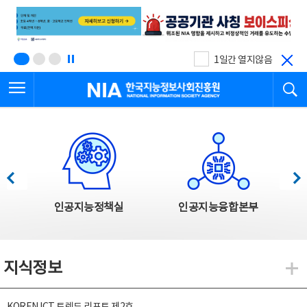
본
전
문
체
바
메
로
뉴
가
바
기
로
1일간 열지않음
가
전체메뉴 열기
검
기
한국지능정보사회진흥원
한국지능정보사회진흥원 주요사업
이전
다음
인공지능정책실
인공지능융합본부
지식정보
지