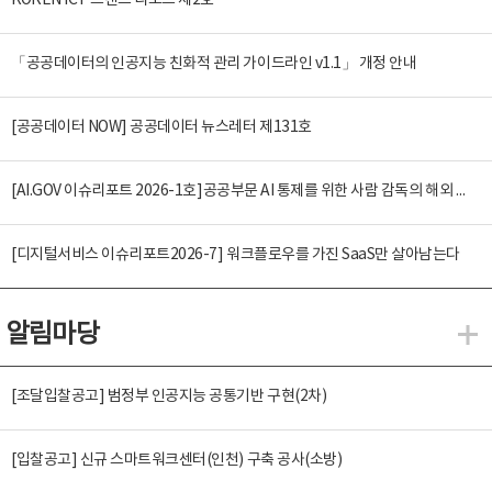
KOREN ICT 트렌드 리포트 제2호
「공공데이터의 인공지능 친화적 관리 가이드라인 v1.1」 개정 안내
[공공데이터 NOW] 공공데이터 뉴스레터 제131호
[AI.GOV 이슈리포트 2026-1호]공공부문 AI 통제를 위한 사람 감독의 해외 사례 분석 및 시사점
[디지털서비스 이슈리포트2026-7] 워크플로우를 가진 SaaS만 살아남는다
알림마당
알
[조달입찰공고] 범정부 인공지능 공통기반 구현(2차)
[입찰공고] 신규 스마트워크센터(인천) 구축 공사(소방)