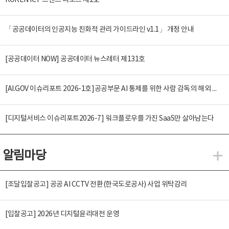
KOREN ICT 트렌드 리포트 제2호
「공공데이터의 인공지능 친화적 관리 가이드라인 v1.1」 개정 안내
[공공데이터 NOW] 공공데이터 뉴스레터 제131호
[AI.GOV 이슈리포트 2026-1호]공공부문 AI 통제를 위한 사람 감독의 해외 사례 분석 및 시사점
[디지털서비스 이슈리포트2026-7] 워크플로우를 가진 SaaS만 살아남는다
알림마당
알
[조달입찰공고] 공공 AI CCTV 전환(한국도로공사) 사업 위탁감리
[입찰공고] 2026년 디지털윤리대전 운영