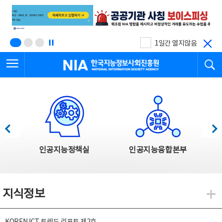
본
전
문
체
바
메
로
뉴
가
바
기
로
1일간 열지않음
가
전체메뉴 열기
검
기
한국지능정보사회진흥원
한국지능정보사회진흥원 주요사업
이전
다음
인공지능정책실
인공지능융합본부
지식정보
지