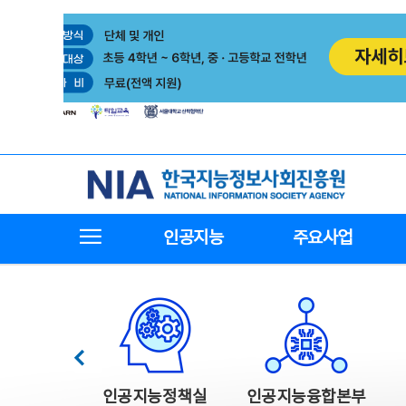
본
전
문
체
바
메
로
뉴
가
바
기
로
가
기
한국지능정보사회진흥원
전체메뉴보기
인공지능
주요사업
한국지능정보사회진흥원 주요사업
이전
인공지능정책실
인공지능융합본부