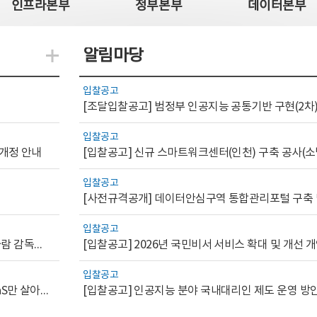
인프라본부
정부본부
데이터본부
알림마당
지식관련 더보기
입찰공고
[조달입찰공고] 범정부 인공지능 공통기반 구현(2차
입찰공고
 개정 안내
[입찰공고] 신규 스마트워크센터(인천) 구축 공사(소
입찰공고
입찰공고
[AI.GOV 이슈리포트 2026-1호]공공부문 AI 통제를 위한 사람 감독의 해외 사례 분석 및 시사점
[입찰공고] 2026년 국민비서 서비스 확대 및 개선
입찰공고
[디지털서비스 이슈리포트2026-7] 워크플로우를 가진 SaaS만 살아남는다
[입찰공고] 인공지능 분야 국내대리인 제도 운영 방