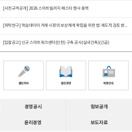
[사전규격공개] 2026 스마트빌리지 페스타 행사 용역
[위탁연구] 학습데이터 거래 시장의 보상체계 확립을 위한 법·제도적 검토 방안 연구
[입찰공고] 신규 스마트워크센터(인천) 구축 공사(실내건축)(긴급)
클린 NIA
열린경영
채용안내
경영공시
정보공개
윤리경영
보도자료