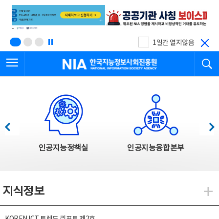
본
전
문
체
바
메
로
뉴
가
바
기
로
1일간 열지않음
가
전체메뉴 열기
검
기
한국지능정보사회진흥원
한국지능정보사회진흥원 주요사업
이전
다음
인공지능정책실
인공지능융합본부
지식정보
지