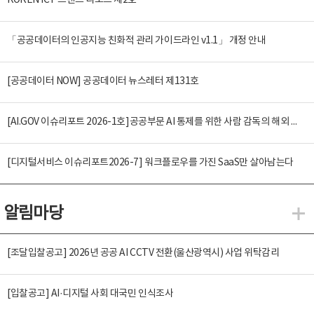
KOREN ICT 트렌드 리포트 제2호
「공공데이터의 인공지능 친화적 관리 가이드라인 v1.1」 개정 안내
[공공데이터 NOW] 공공데이터 뉴스레터 제131호
[AI.GOV 이슈리포트 2026-1호]공공부문 AI 통제를 위한 사람 감독의 해외 사례 분석 및 시사점
[디지털서비스 이슈리포트2026-7] 워크플로우를 가진 SaaS만 살아남는다
알림마당
알
[조달입찰공고] 2026년 공공 AI CCTV 전환(울산광역시) 사업 위탁감리
[입찰공고] AI·디지털 사회 대국민 인식조사