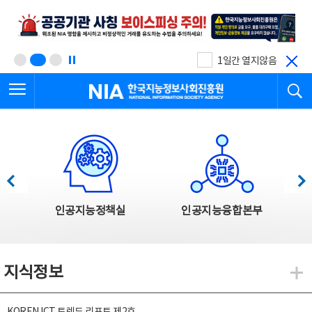
본
전
문
체
바
메
로
뉴
가
바
기
로
1일간 열지않음
가
전체메뉴 열기
검
기
한국지능정보사회진흥원
한국지능정보사회진흥원 주요사업
이전
다음
인공지능정책실
인공지능융합본부
지식정보
지