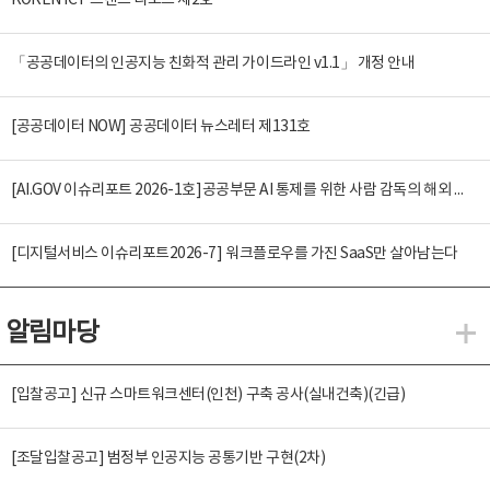
KOREN ICT 트렌드 리포트 제2호
「공공데이터의 인공지능 친화적 관리 가이드라인 v1.1」 개정 안내
[공공데이터 NOW] 공공데이터 뉴스레터 제131호
[AI.GOV 이슈리포트 2026-1호]공공부문 AI 통제를 위한 사람 감독의 해외 사례 분석 및 시사점
[디지털서비스 이슈리포트2026-7] 워크플로우를 가진 SaaS만 살아남는다
알림마당
알
[입찰공고] 신규 스마트워크센터(인천) 구축 공사(실내건축)(긴급)
[조달입찰공고] 범정부 인공지능 공통기반 구현(2차)