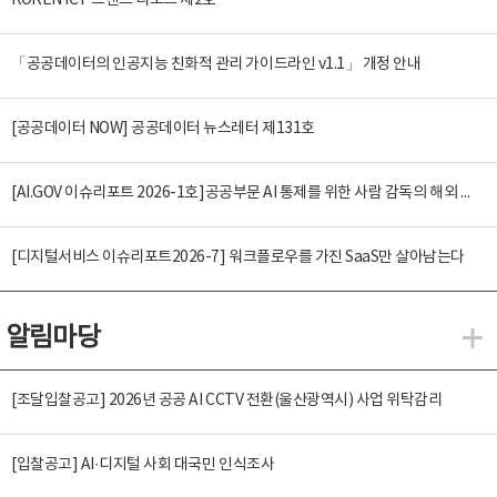
KOREN ICT 트렌드 리포트 제2호
「공공데이터의 인공지능 친화적 관리 가이드라인 v1.1」 개정 안내
[공공데이터 NOW] 공공데이터 뉴스레터 제131호
[AI.GOV 이슈리포트 2026-1호]공공부문 AI 통제를 위한 사람 감독의 해외 사례 분석 및 시사점
[디지털서비스 이슈리포트2026-7] 워크플로우를 가진 SaaS만 살아남는다
알림마당
알
[조달입찰공고] 2026년 공공 AI CCTV 전환(울산광역시) 사업 위탁감리
[입찰공고] AI·디지털 사회 대국민 인식조사