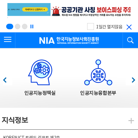
본
전
문
체
바
메
로
뉴
가
바
기
로
1일간 열지않음
가
전체메뉴 열기
검
기
한국지능정보사회진흥원
한국지능정보사회진흥원 주요사업
이전
다음
인공지능정책실
인공지능융합본부
지식정보
지