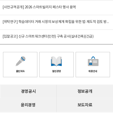
[사전규격공개] 2026 스마트빌리지 페스타 행사 용역
[위탁연구] 학습데이터 거래 시장의 보상체계 확립을 위한 법·제도적 검토 방안 연구
[입찰공고] 신규 스마트워크센터(인천) 구축 공사(실내건축)(긴급)
클린 NIA
열린경영
채용안내
경영공시
정보공개
윤리경영
보도자료