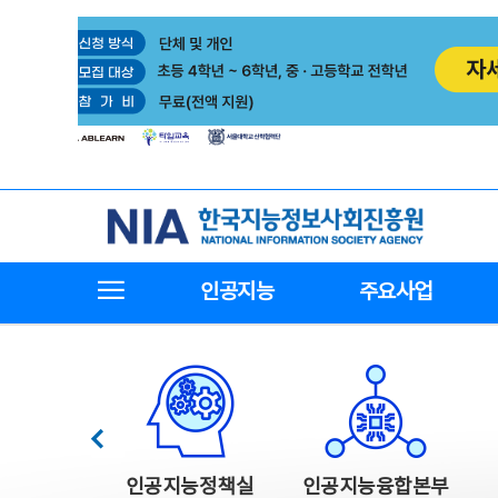
본
전
문
체
바
메
로
뉴
가
바
기
로
가
기
한국지능정보사회진흥원
전체메뉴보기
인공지능
주요사업
한국지능정보사회진흥원 주요사업
이전
인공지능정책실
인공지능융합본부