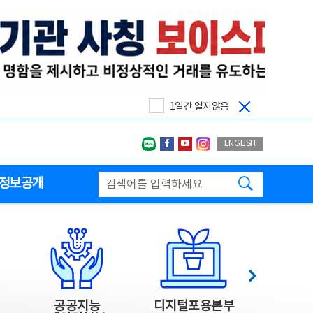
1일간 열지않음
네이버블로그
페이스북
유투브
인스타그랩
ENGLISH
검색하기
정보공개
다음
공공지능
디지털포용본부