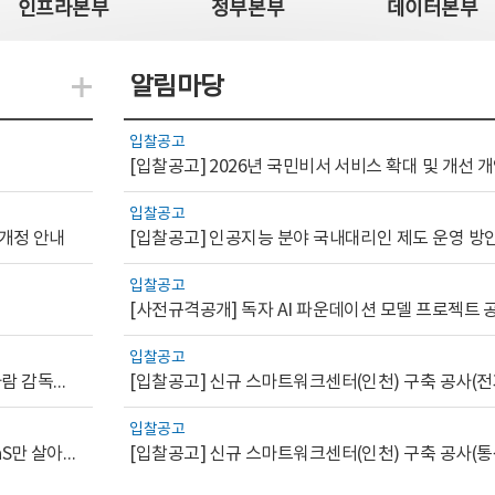
인프라본부
정부본부
데이터본부
알림마당
지식관련 더보기
입찰공고
[입찰공고] 2026년 국민비서 서비스 확대 및 개선
입찰공고
 개정 안내
[입찰공고] 인공지능 분야 국내대리인 제도 운영 방
입찰공고
입찰공고
[AI.GOV 이슈리포트 2026-1호]공공부문 AI 통제를 위한 사람 감독의 해외 사례 분석 및 시사점
[입찰공고] 신규 스마트워크센터(인천) 구축 공사(전
입찰공고
[디지털서비스 이슈리포트2026-7] 워크플로우를 가진 SaaS만 살아남는다
[입찰공고] 신규 스마트워크센터(인천) 구축 공사(통