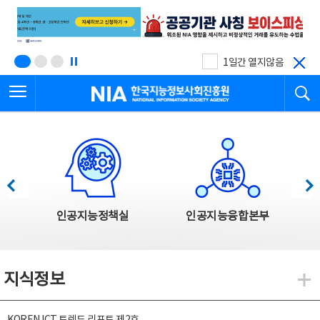
본
전
문
체
바
메
로
뉴
가
바
기
로
1일간 열지않음
가
전체메뉴 열기
검
기
한국지능정보사회진흥원
한국지능정보사회진흥원 주요사업
이전
다음
인공지능정책실
인공지능융합본부
지식정보
지