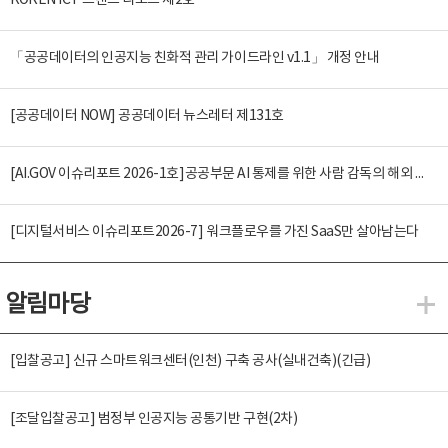
KOREN ICT 트렌드 리포트 제2호
「공공데이터의 인공지능 친화적 관리 가이드라인 v1.1」 개정 안내
[공공데이터 NOW] 공공데이터 뉴스레터 제131호
[AI.GOV 이슈리포트 2026-1호]공공부문 AI 통제를 위한 사람 감독의 해외 사례 분석 및 시사점
[디지털서비스 이슈리포트2026-7] 워크플로우를 가진 SaaS만 살아남는다
알림마당
알
[입찰공고] 신규 스마트워크센터(인천) 구축 공사(실내건축)(긴급)
[조달입찰공고] 범정부 인공지능 공통기반 구현(2차)