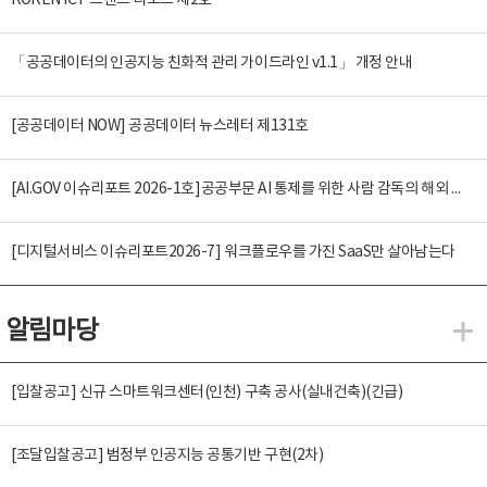
KOREN ICT 트렌드 리포트 제2호
「공공데이터의 인공지능 친화적 관리 가이드라인 v1.1」 개정 안내
[공공데이터 NOW] 공공데이터 뉴스레터 제131호
[AI.GOV 이슈리포트 2026-1호]공공부문 AI 통제를 위한 사람 감독의 해외 사례 분석 및 시사점
[디지털서비스 이슈리포트2026-7] 워크플로우를 가진 SaaS만 살아남는다
알림마당
알
[입찰공고] 신규 스마트워크센터(인천) 구축 공사(실내건축)(긴급)
[조달입찰공고] 범정부 인공지능 공통기반 구현(2차)