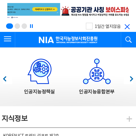
본
전
문
체
바
메
로
뉴
가
바
기
로
1일간 열지않음
가
전체메뉴 열기
검
기
한국지능정보사회진흥원
한국지능정보사회진흥원 주요사업
이전
다음
인공지능정책실
인공지능융합본부
지식정보
지