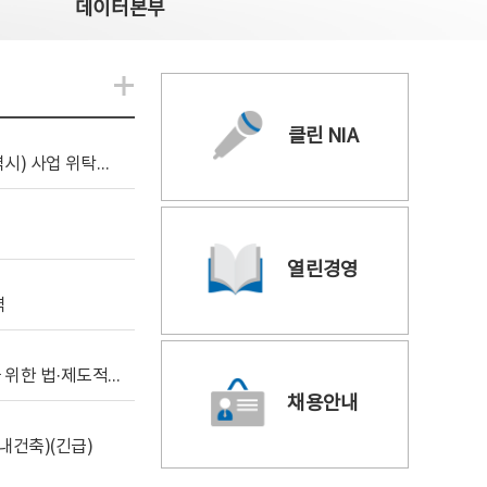
데이터본부
알림관련 더보기
클린 NIA
[조달입찰공고] 2026년 공공 AI CCTV 전환(울산광역시) 사업 위탁감리
열린경영
역
[위탁연구] 학습데이터 거래 시장의 보상체계 확립을 위한 법·제도적 검토 방안 연구
채용안내
내건축)(긴급)