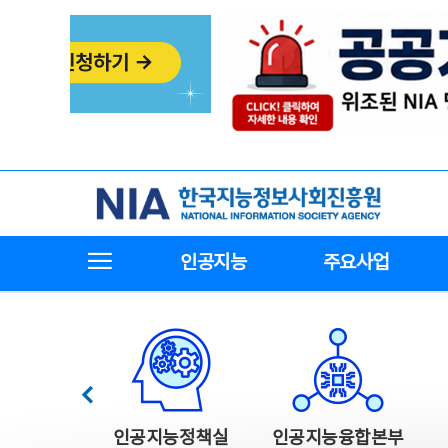
본
전
문
체
바
메
로
뉴
가
바
기
로
가
기
한국지능정보사회진흥원
전체메뉴보기
인공지능
주요사업
한국지능정보사회진흥원 주요사업
이전
인공지능정책실
인공지능융합본부