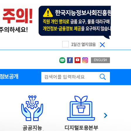
1일간 열지않음
네이버블로그
페이스북
유투브
인스타그랩
ENGLISH
검색하기
정보공개
다음
공공지능
디지털포용본부