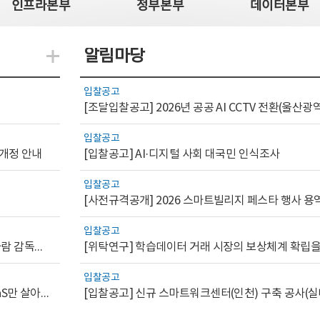
인프라본부
정부본부
데이터본부
알림마당
지식관련 더보기
입찰공고
입찰공고
 개정 안내
[입찰공고] AI·디지털 사회 대국민 인식조사
입찰공고
[사전규격공개] 2026 스마트빌리지 페스타 행사 용
입찰공고
[AI.GOV 이슈리포트 2026-1호]공공부문 AI 통제를 위한 사람 감독의 해외 사례 분석 및 시사점
입찰공고
[디지털서비스 이슈리포트2026-7] 워크플로우를 가진 SaaS만 살아남는다
[입찰공고] 신규 스마트워크센터(인천) 구축 공사(실