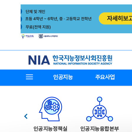
본
전
문
체
바
메
로
뉴
가
바
기
로
가
기
한국지능정보사회진흥원
전체메뉴보기
인공지능
주요사업
한국지능정보사회진흥원 주요사업
이전
인공지능정책실
인공지능융합본부