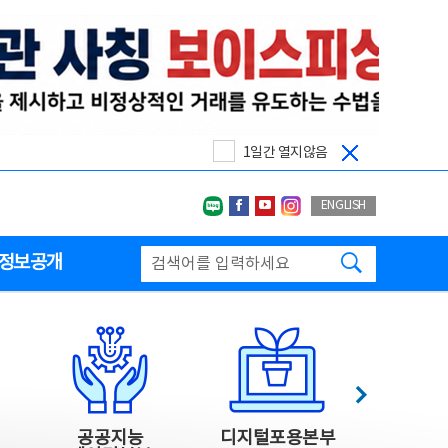
1일간 열지않음
네이버블로그
페이스북
유투브
인스타그랩
ENGLISH
검색하기
정보공개
다음
공공지능
디지털포용본부