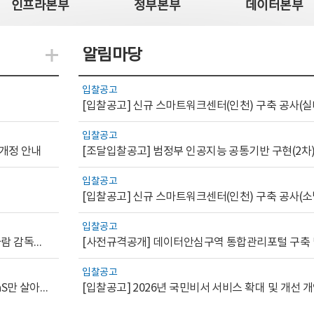
인프라본부
정부본부
데이터본부
알림마당
지식관련 더보기
입찰공고
[입찰공고] 신규 스마트워크센터(인천) 구축 공사(실
입찰공고
 개정 안내
[조달입찰공고] 범정부 인공지능 공통기반 구현(2차
입찰공고
[입찰공고] 신규 스마트워크센터(인천) 구축 공사(소
입찰공고
[AI.GOV 이슈리포트 2026-1호]공공부문 AI 통제를 위한 사람 감독의 해외 사례 분석 및 시사점
입찰공고
[디지털서비스 이슈리포트2026-7] 워크플로우를 가진 SaaS만 살아남는다
[입찰공고] 2026년 국민비서 서비스 확대 및 개선