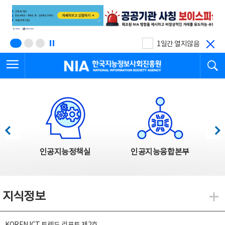
본
전
문
체
바
메
로
뉴
가
바
기
로
1일간 열지않음
가
전체메뉴 열기
검
기
한국지능정보사회진흥원
한국지능정보사회진흥원 주요사업
이전
다음
인공지능정책실
인공지능융합본부
지식정보
지