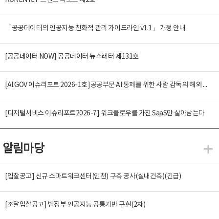
KOREN ICT 트렌드 리포트 제2호
「공공데이터의 인공지능 친화적 관리 가이드라인 v1.1」 개정 안내
[공공데이터 NOW] 공공데이터 뉴스레터 제131호
[AI.GOV 이슈리포트 2026-1호]공공부문 AI 통제를 위한 사람 감독의 해외 사례 분석 및 시사점
[디지털서비스 이슈리포트2026-7] 워크플로우를 가진 SaaS만 살아남는다
알림마당
알
[입찰공고] 신규 스마트워크센터(인천) 구축 공사(실내건축)(긴급)
[조달입찰공고] 범정부 인공지능 공통기반 구현(2차)