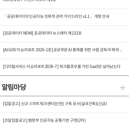
KOREN ICT 트렌드 리포트 제2호
「공공데이터의 인공지능 친화적 관리 가이드라인 v1.1」 개정 안내
[공공데이터 NOW] 공공데이터 뉴스레터 제131호
[AI.GOV 이슈리포트 2026-1호]공공부문 AI 통제를 위한 사람 감독의 해외 사례 분석 및 시사점
[디지털서비스 이슈리포트2026-7] 워크플로우를 가진 SaaS만 살아남는다
알림마당
알
[입찰공고] 신규 스마트워크센터(인천) 구축 공사(실내건축)(긴급)
[조달입찰공고] 범정부 인공지능 공통기반 구현(2차)