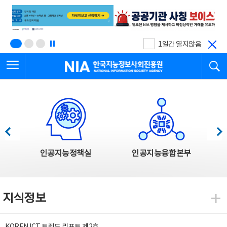
본
전
문
체
바
메
로
뉴
가
바
기
로
1일간 열지않음
가
전체메뉴 열기
검
기
한국지능정보사회진흥원
한국지능정보사회진흥원 주요사업
이전
다음
인공지능정책실
인공지능융합본부
지식정보
지